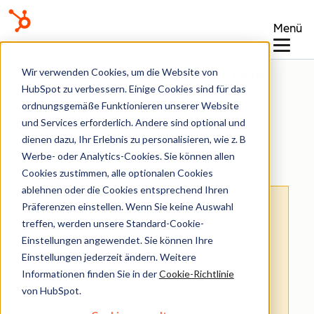
Menü
Wissensdatenbank
Wir verwenden Cookies, um die Website von
HubSpot zu verbessern. Einige Cookies sind für das
ordnungsgemäße Funktionieren unserer Website
und Services erforderlich. Andere sind optional und
dienen dazu, Ihr Erlebnis zu personalisieren, wie z. B
Workflows
Werbe- oder Analytics-Cookies. Sie können allen
Cookies zustimmen, alle optionalen Cookies
ablehnen oder die Cookies entsprechend Ihren
Hinweis
: Dieser Artikel wird aus Kulanz zur
Präferenzen einstellen. Wenn Sie keine Auswahl
Verfügung gestellt.
Er wurde automatisch
treffen, werden unsere Standard-Cookie-
Einstellungen angewendet. Sie können Ihre
mit einer Software übersetzt und unter
Einstellungen jederzeit ändern. Weitere
Umständen nicht korrekturgelesen. Die
Informationen finden Sie in der
Cookie-Richtlinie
englischsprachige Fassung gilt als offizielle
von HubSpot.
Version und Sie können dort die aktuellsten