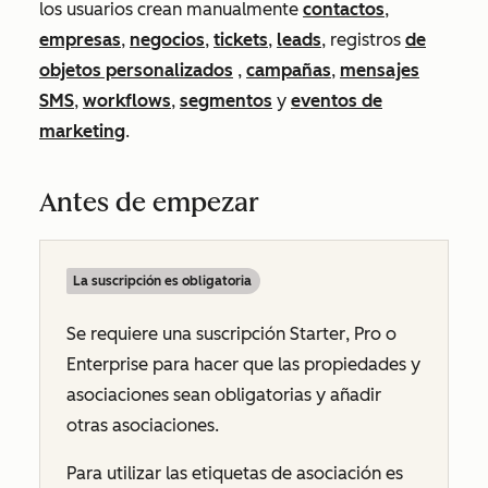
los usuarios crean manualmente
contactos
,
empresas
,
negocios
,
tickets
,
leads
, registros
de
objetos personalizados
,
campañas
,
mensajes
SMS
,
workflows
,
segmentos
y
eventos de
marketing
.
Antes de empezar
La suscripción es obligatoria
Se requiere una suscripción
Starter
,
Pro
o
Enterprise
para hacer que las propiedades y
asociaciones sean obligatorias y añadir
otras asociaciones.
Para utilizar las etiquetas de asociación es