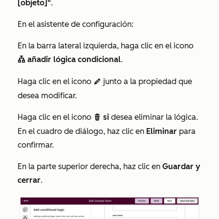
[objeto]"
.
En el asistente de configuración:
En la barra lateral izquierda, haga clic en el icono
añadir lógica condicional
.
conditional
Haga clic en el icono
junto a la propiedad que
edit
desea modificar.
Haga clic en el icono
si
desea eliminar la lógica.
delete
En el cuadro de diálogo, haz clic en
Eliminar
para
confirmar.
En la parte superior derecha, haz clic en
Guardar y
cerrar
.