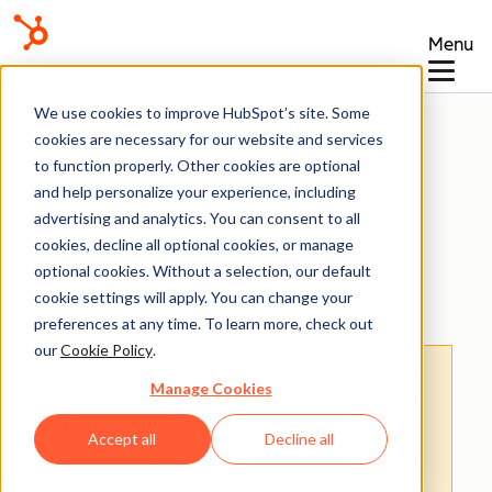
Menu
We use cookies to improve HubSpot’s site. Some
Base de connaissances
cookies are necessary for our website and services
to function properly. Other cookies are optional
and help personalize your experience, including
advertising and analytics. You can consent to all
cookies, decline all optional cookies, or manage
optional cookies. Without a selection, our default
Faire vos premiers pas
cookie settings will apply. You can change your
preferences at any time. To learn more, check out
our
Cookie Policy
.
Avertissement
: cet article est le résultat de
Manage Cookies
la traduction automatique, l'exactitude et la
fidélité de la traduction ne sont donc pas
Accept all
Decline all
garanties.
Pour consulter la version originale