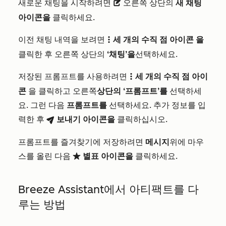
새로운 채팅을 시작하려면
오른쪽 상단의
새 채팅
description
아이콘을
클릭하세요.
이전 채팅 내역을 보려면
세 개의 수직 점 아이콘
을
verticalMenu
클릭한 후 오른쪽 상단의
‘채팅’을
선택하세요.
저장된 프롬프트를 사용하려면
세 개의 수직 점 아이
verticalMenu
콘
을 클릭하고 오른쪽
상단의 ‘프롬프트’를
선택하세
요. 그런 다음
프롬프트를
선택하세요. 추가 정보를 입
력한 후
보내기 아이콘을
클릭하십시오.
breezeSendIcon
프롬프트를 즐겨찾기에 저장하려면
메시지
위에 마우
스를 올린 다음
별표 아이콘을
클릭하세요.
favorite
Breeze Assistant에서 아티팩트를 다
루는 방법