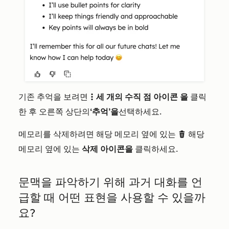
기존 추억을 보려면
세 개의 수직 점 아이콘
을
클릭
verticalMenut
한 후 오른쪽 상단의
‘추억’을
선택하세요.
메모리를 삭제하려면 해당 메모리 옆에 있는
해당
delete
메모리 옆에 있는
삭제 아이콘을
클릭하세요.
문맥을 파악하기 위해 과거 대화를 언
급할 때 어떤 표현을 사용할 수 있을까
요?