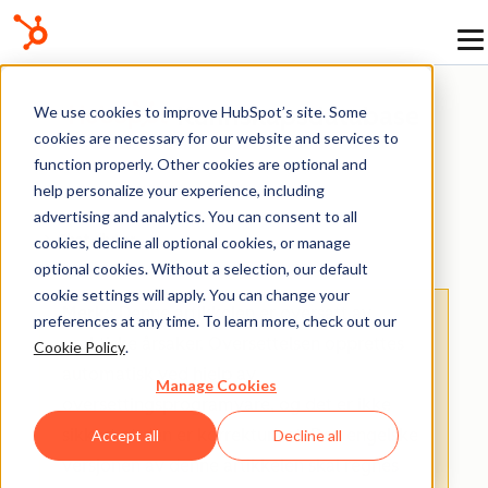
Kunnskapsdatabase
We use cookies to improve HubSpot’s site. Some
cookies are necessary for our website and services to
function properly. Other cookies are optional and
help personalize your experience, including
advertising and analytics. You can consent to all
Chat-flyter
cookies, decline all optional cookies, or manage
optional cookies. Without a selection, our default
cookie settings will apply. You can change your
Merk:
: Denne artikkelen er oversatt av
preferences at any time. To learn more, check out our
praktiske årsaker. Oversettelsen opprettes
Cookie Policy
.
automatisk ved hjelp av
Manage Cookies
oversettingsprogramvare, og det er ikke
sikkert at den er korrekturlest. Den engelske
Accept all
Decline all
versjonen av denne artikkelen skal regnes