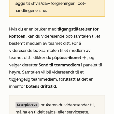
legge til «hvis/da»-forgreninger i bot-
handlingene sine.
Hvis du er en bruker med
tilgangstillatelser for
kontoen
, kan du videresende bot-samtalen til et
bestemt medlem av teamet ditt. For å
videresende bot-samtalen til et medlem av
teamet ditt, klikker du på
pluss-ikonet
, og
add
velger deretter
Send til teammedlem
i panelet til
høyre
. Samtalen vil bli videresendt til et
tilgjengelig teammedlem, forutsatt at det er
innenfor
botens driftstid
.
brukeren du videresender til,
Seter
påkrevd
må ha en tildelt salgs- eller servicesete.