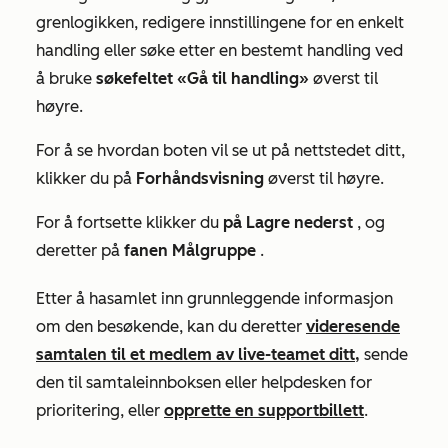
grenlogikken, redigere innstillingene for en enkelt
handling eller søke etter en bestemt handling ved
å bruke
søkefeltet «Gå til handling»
øverst til
høyre.
For å se hvordan boten vil se ut på nettstedet ditt,
klikker du på
Forhåndsvisning
øverst til høyre.
For å fortsette klikker du
på Lagre nederst
, og
deretter på
fanen Målgruppe
.
Etter å ha
samlet inn grunnleggende informasjon
om den besøkende, kan du deretter
videresende
samtalen til et medlem av live-teamet ditt,
sende
den til samtaleinnboksen eller helpdesken for
prioritering, eller
opprette en supportbillett
.