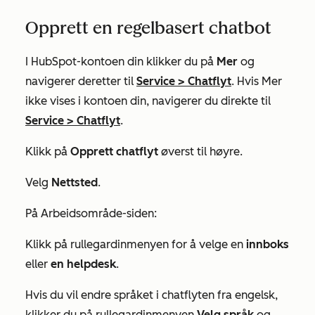
Opprett en regelbasert chatbot
I HubSpot-kontoen din klikker du på
Mer
og
navigerer deretter til
Service
>
Chatflyt
. Hvis
Mer
ikke vises i kontoen din, navigerer du direkte til
Service
>
Chatflyt
.
Klikk på
Opprett chatflyt
øverst til høyre.
Velg
Nettsted
.
På
Arbeidsområde-siden
:
Klikk på rullegardinmenyen for å velge en
innboks
eller
en helpdesk
.
Hvis du vil endre språket i chatflyten fra engelsk,
klikker du på rullegardinmenyen
Velg språk
og