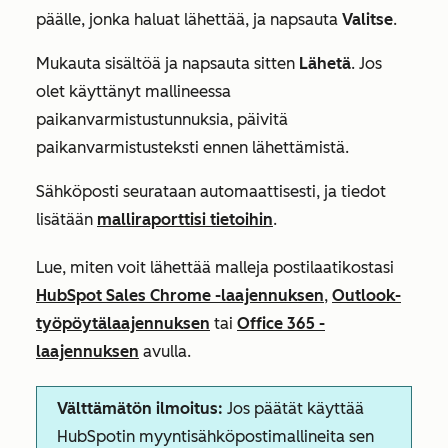
päälle, jonka haluat lähettää, ja napsauta
Valitse
.
Mukauta sisältöä ja napsauta sitten
Lähetä
. Jos
olet käyttänyt mallineessa
paikanvarmistustunnuksia, päivitä
paikanvarmistusteksti ennen lähettämistä.
Sähköposti seurataan automaattisesti, ja tiedot
lisätään
malliraporttisi tietoihin
.
Lue, miten voit lähettää malleja postilaatikostasi
HubSpot Sales Chrome -laajennuksen
,
Outlook-
työpöytälaajennuksen
tai
Office 365 -
laajennuksen
avulla.
Välttämätön ilmoitus:
Jos päätät käyttää
HubSpotin myyntisähköpostimallineita sen