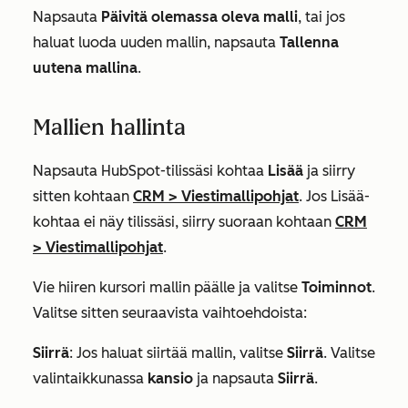
Napsauta
Päivitä olemassa oleva malli
, tai jos
haluat luoda uuden mallin, napsauta
Tallenna
uutena mallina
.
Mallien hallinta
Napsauta HubSpot-tilissäsi kohtaa
Lisää
ja siirry
sitten kohtaan
CRM
>
Viestimallipohjat
. Jos
Lisää
-
kohtaa ei näy tilissäsi, siirry suoraan kohtaan
CRM
>
Viestimallipohjat
.
Vie hiiren kursori mallin päälle ja valitse
Toiminnot
.
Valitse sitten seuraavista vaihtoehdoista:
Siirrä
: Jos haluat siirtää mallin, valitse
Siirrä
. Valitse
valintaikkunassa
kansio
ja napsauta
Siirrä
.