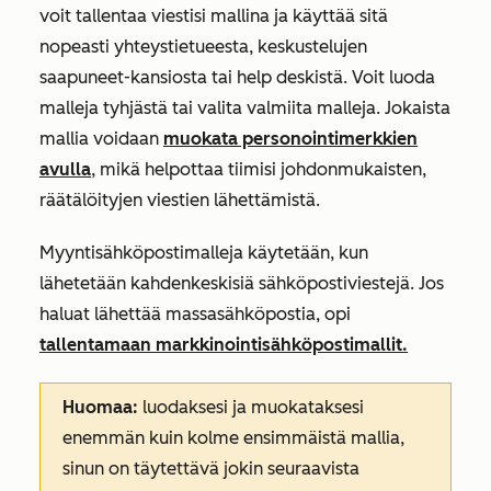
voit tallentaa viestisi mallina ja käyttää sitä
nopeasti yhteystietueesta, keskustelujen
saapuneet-kansiosta tai help deskistä. Voit luoda
malleja tyhjästä tai valita valmiita malleja. Jokaista
mallia voidaan
muokata personointimerkkien
avulla
, mikä helpottaa tiimisi johdonmukaisten,
räätälöityjen viestien lähettämistä.
Myyntisähköpostimalleja käytetään, kun
lähetetään kahdenkeskisiä sähköpostiviestejä. Jos
haluat lähettää massasähköpostia, opi
tallentamaan markkinointisähköpostimallit.
Huomaa:
luodaksesi ja muokataksesi
enemmän kuin kolme ensimmäistä mallia,
sinun on täytettävä jokin seuraavista