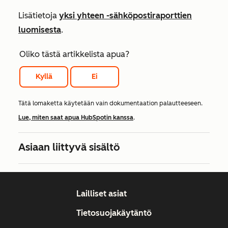
Lisätietoja
yksi yhteen -sähköpostiraporttien
luomisesta
.
Oliko tästä artikkelista apua?
Kyllä
Ei
Tätä lomaketta käytetään vain dokumentaation palautteeseen.
Lue, miten saat apua HubSpotin kanssa
.
Asiaan liittyvä sisältö
Lailliset asiat
Tietosuojakäytäntö