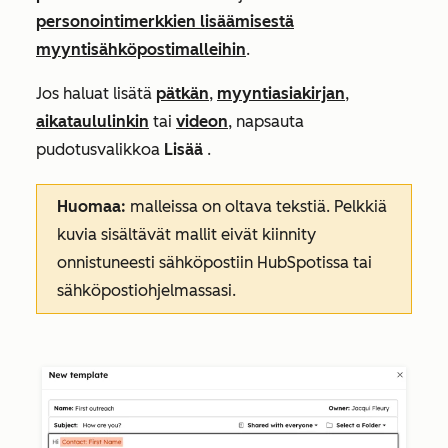
personointimerkkien lisäämisestä
myyntisähköpostimalleihin
.
Jos haluat lisätä
pätkän
,
myyntiasiakirjan
,
aikataululinkin
tai
videon
, napsauta
pudotusvalikkoa
Lisää
.
Huomaa:
malleissa on oltava tekstiä. Pelkkiä
kuvia sisältävät mallit eivät kiinnity
onnistuneesti sähköpostiin HubSpotissa tai
sähköpostiohjelmassasi.