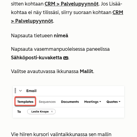
sitten kohtaan
CRM
>
Palvelupyynnöt
. Jos
Lisää
-
kohtaa ei näy tilissäsi, siirry suoraan kohtaan
CRM
>
Palvelupyynnöt
.
Napsauta tietueen
nimeä
Napsauta vasemmanpuoleisessa paneelissa
Sähköposti-kuvaketta
email.
Valitse avautuvassa ikkunassa
Mallit
.
Vie hiiren kursori valintaikkunassa sen mallin