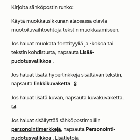
Kirjoita sähköpostin runko:
Käytä muokkausikkunan alaosassa olevia
muotoiluvaihtoehtoja tekstin muokkaamiseen.
Jos haluat muokata fonttityyliä ja -kokoa tai
tekstin kohdistusta, napsauta
Lisää-
pudotusvalikkoa
.
Jos haluat lisätä hyperlinkkejä sisältävän tekstin,
napsauta
linkkikuvaketta
.
link.
Jos haluat lisätä kuvan, napsauta kuvakuvaketta.
insertImage.
Jos haluat sisällyttää sähköpostimalliin
personointimerkkejä
, napsauta
Personointi-
pudotusvalikkoa
. Lisätietoja