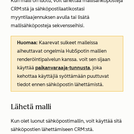
Kun malli on luotu, voit lähettää mallisähköposteja
CRM:stä ja sähköpostilaatikostasi
myyntilaajennuksen avulla tai lisätä
mallisähköposteja sekvensseihisi.
Huomaa:
Kaarevat sulkeet malleissa
aiheuttavat ongelmia HubSpotin mallien
renderöintipalvelun kanssa. voit sen sijaan
käyttää
paikanvaraaja-tunnusta
, joka
kehottaa käyttäjiä syöttämään puuttuvat
tiedot ennen sähköpostin lähettämistä.
Lähetä malli
Kun olet luonut sähköpostimallin, voit käyttää sitä
sähköpostien lähettämiseen CRM:stä.