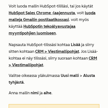
Voit luoda mallin HubSpot-tililläsi, tai jos käytät
HubSpot Sales Chrome -laajennusta
, voit
luoda
malleja Gmailin postilaatikossasi
. voit myös
käyttää
HubSpotin tekoälyavustajaa
myyntipohjien luomiseen
.
Napsauta HubSpot-tilissäsi kohtaa
Lisää
ja siirry
sitten kohtaan
CRM
>
Viestimallipohjat
. Jos
Lisää
-
kohtaa ei näy tilissäsi, siirry suoraan kohtaan
CRM
>
Viestimallipohjat
.
Valitse oikeassa yläkulmassa
Uusi malli
>
Alusta
tyhjästä
.
Anna mallin
nimi
ja
aihe
.