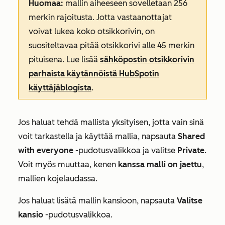
Huomaa:
mallin aiheeseen sovelletaan 256
merkin rajoitusta. Jotta vastaanottajat
voivat lukea koko otsikkorivin, on
suositeltavaa pitää otsikkorivi alle 45 merkin
pituisena. Lue lisää
sähköpostin otsikkorivin
parhaista käytännöistä HubSpotin
käyttäjäblogista
.
Jos haluat tehdä mallista yksityisen, jotta vain sinä
voit tarkastella ja käyttää mallia, napsauta
Shared
with everyone
-pudotusvalikkoa ja valitse
Private
.
Voit myös muuttaa, kenen
kanssa malli on jaettu
,
mallien kojelaudassa.
Jos haluat lisätä mallin kansioon, napsauta
Valitse
kansio
-pudotusvalikkoa.