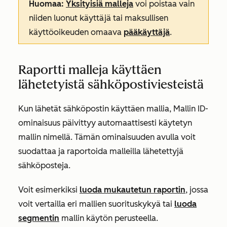
Huomaa:
Yksityisiä malleja
voi poistaa vain
niiden luonut käyttäjä tai maksullisen
käyttöoikeuden omaava
pääkäyttäjä
.
Raportti malleja käyttäen
lähetetyistä sähköpostiviesteistä
Kun lähetät sähköpostin käyttäen mallia,
Mallin ID-
ominaisuus
päivittyy automaattisesti käytetyn
mallin nimellä. Tämän ominaisuuden avulla voit
suodattaa ja raportoida malleilla lähetettyjä
sähköposteja.
Voit esimerkiksi
luoda mukautetun raportin
, jossa
voit vertailla eri mallien suorituskykyä tai
luoda
segmentin
mallin käytön perusteella.