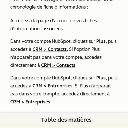
chronologie de fiche d'informations :
Accédez à la page d'accueil de vos fiches
d'informations associées :
Dans votre compte HubSpot, cliquez sur
Plus
, puis
accédez à
CRM
>
Contacts
. Si l'option
Plus
n'apparaît pas dans votre compte, accédez
directement à
CRM
>
Contacts
.
Dans votre compte HubSpot, cliquez sur
Plus
, puis
accédez à
CRM
>
Entreprises
. Si
Plus
n'apparaît
pas dans votre compte, accédez directement à
CRM
>
Entreprises
.
Dans votre compte HubSpot, cliquez sur
Plus
, puis
Table des matières
accédez à
CRM
>
Transactions
. Si
Plus
n'apparaît