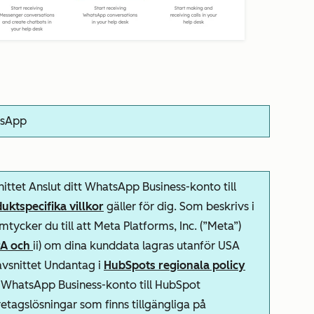
tsApp
nittet Anslut ditt WhatsApp Business-konto till
ktspecifika villkor
gäller för dig. Som beskrivs i
amtycker du till att Meta Platforms, Inc. (”Meta”)
A och
ii) om dina kunddata lagras utanför USA
avsnittet Undantag
i
HubSpots regionala policy
t WhatsApp Business-konto till HubSpot
tagslösningar som finns tillgängliga på