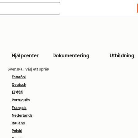
Hjälpcenter
Dokumentering
Utbildning
Svenska
: Välj ett språk
Español
Deutsch
日本語
Português
Français
Nederlands
Italiano
Polski