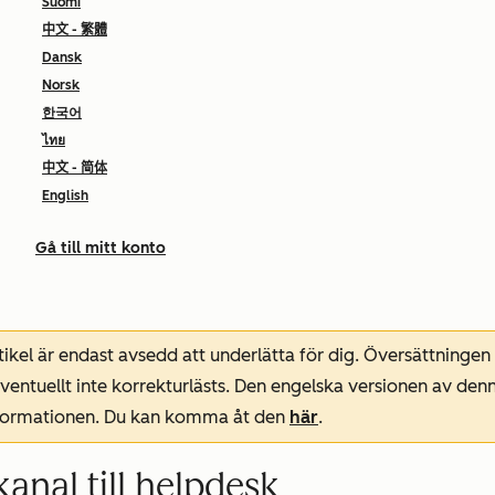
Suomi
中文 - 繁體
Dansk
Norsk
한국어
ไทย
中文 - 简体
English
Gå till mitt konto
ikel är endast avsedd att underlätta för dig. Översättningen
entuellt inte korrekturlästs. Den engelska versionen av denn
nformationen. Du kan komma åt den
här
.
nal till helpdesk