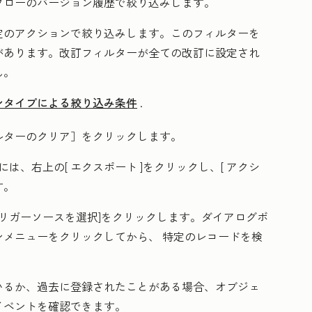
フローのバージョン履歴で絞り込みします。
定のアクションで絞り込みします。このフィルターを
があります。
改訂
フィルターが
全ての改訂
に設定され
ん。
ンタイプによる絞り込み条件
.
ルターのクリア
］をクリックします。
には、右上の[
エクスポート
]をクリックし、[
アクシ
す。
リガーソースを選択
]をクリックします。ダイアログボ
ンメニューをクリックしてから、
特定のレコード
を検
いるか、過去に登録されたことがある場合、オブジェ
イベントを確認できます。