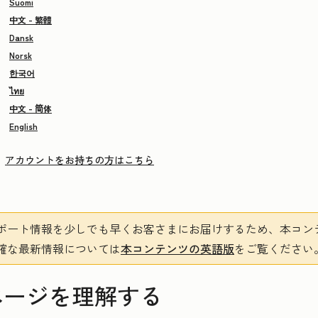
Suomi
中文 - 繁體
Dansk
Norsk
한국어
ไทย
中文 - 简体
English
アカウントをお持ちの方はこちら
ポート情報を少しでも早くお客さまにお届けするため、本コン
確な最新情報については
本コンテンツの英語版
をご覧ください
ページを理解する