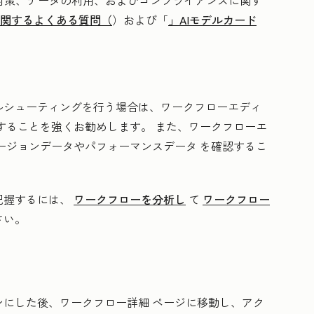
ィ対策、データの利用、およびコンプライアンスに関す
に関するよくある質問（
）および「
」AIモデルカード
ルシューティングを行う場合は、
ワークフローエディ
することを強くお勧めします。 また、ワークフローエ
ージョンデータやパフォーマンスデータ
を確認するこ
把握するには、
ワークフローを分析し
て
ワークフロー
さい。
ンにした後、ワークフロー詳細 ページに移動し、
アク