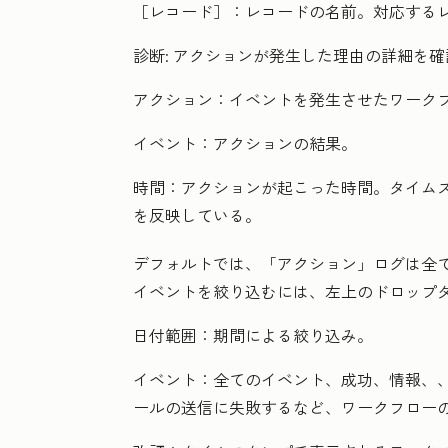
［レコード］：
レコードの名前。対応する
診断:
アクションが発生した理由の詳細を確
アクション：
イベントを発生させたワーク
イベント：
アクションの結果。
時間：
アクションが起こった時間。タイム
を反映している。
デフォルトでは、
「アクション」ログは
全
イベントを絞り込むには、左上の
ドロップ
日付範囲：
期間による絞り込み。
イベント：
全てのイベント
、
成功
、
情報、
ールの送信に失敗するなど、ワークフロー