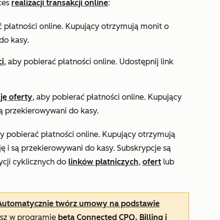
ces
realizacji transakcji online
:
ć płatności online. Kupujący otrzymują monit o
do kasy.
ci
, aby pobierać płatności online. Udostępnij link
ję oferty
, aby pobierać płatności online. Kupujący
są przekierowywani do kasy.
by pobierać płatności online. Kupujący otrzymują
ę i są przekierowywani do kasy. Subskrypcje są
cji cyklicznych do
linków płatniczych
,
ofert
lub
Automatycznie twórz umowy na podstawie
zysz w programie
beta Connected CPQ, Billing i