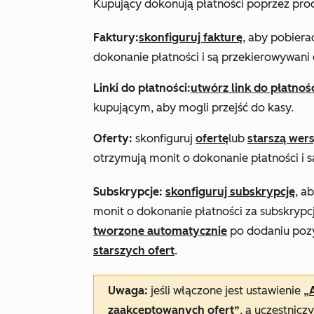
Kupujący dokonują płatności poprzez pro
Faktury:
skonfiguruj fakturę
, aby pobiera
dokonanie płatności i są przekierowywani 
Linki do płatności:
utwórz link do płatnoś
kupującym, aby mogli przejść do kasy.
Oferty:
skonfiguruj
ofertę
lub
starszą wers
otrzymują monit o dokonanie płatności i 
Subskrypcje:
skonfiguruj subskrypcję
, a
monit o dokonanie płatności za subskrypcj
tworzone automatycznie
po dodaniu pozy
starszych ofert
.
Uwaga:
jeśli włączone jest ustawienie
„
zaakceptowanych ofert”
, a uczestnic