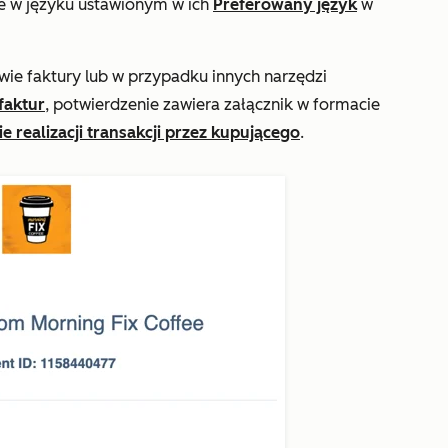
we w języku ustawionym w ich
Preferowany język
w
wie faktury lub w przypadku innych narzędzi
faktur
, potwierdzenie zawiera załącznik w formacie
e realizacji transakcji przez kupującego
.