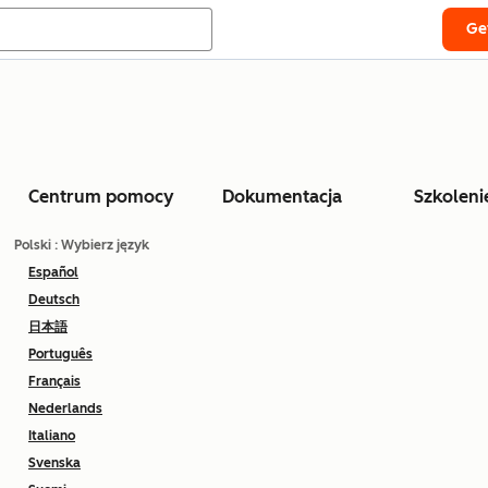
Ge
Centrum pomocy
Dokumentacja
Szkoleni
Polski
: Wybierz język
Español
Deutsch
日本語
Português
Français
Nederlands
Italiano
Svenska