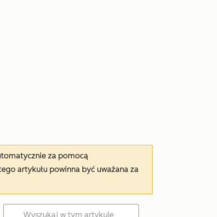
automatycznie za pomocą
tego artykułu powinna być uważana za