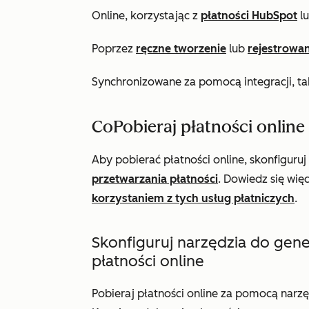
Online, korzystając z
płatności HubSpot
l
Poprzez
ręczne tworzenie
lub
rejestrowan
Synchronizowane za pomocą integracji, ta
C
o
Pobieraj płatności online
Aby pobierać płatności online, skonfiguruj
przetwarzania płatności
. Dowiedz się wię
korzystaniem z tych usług płatniczych
.
Skonfiguruj narzędzia do gen
płatności online
Pobieraj płatności online za pomocą nar