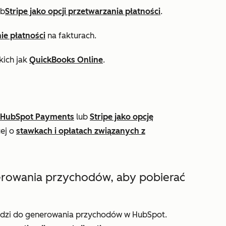
ub
Stripe jako opcji przetwarzania płatności
.
ie płatności
na fakturach.
kich jak
QuickBooks Online
.
HubSpot Payments
lub
Stripe jako opcję
cej o
stawkach i opłatach związanych z
erowania przychodów, aby pobierać
zędzi do generowania przychodów w HubSpot.