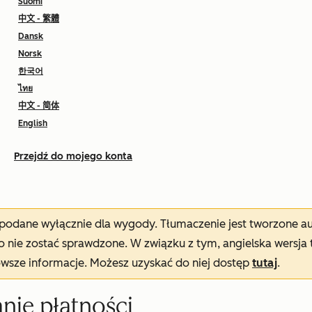
Suomi
中文 - 繁體
Dansk
Norsk
한국어
ไทย
中文 - 简体
English
Przejdź do mojego konta
t podane wyłącznie dla wygody. Tłumaczenie jest tworzone 
nie zostać sprawdzone. W związku z tym, angielska wersja 
owsze informacje. Możesz uzyskać do niej dostęp
tutaj
.
nie płatności