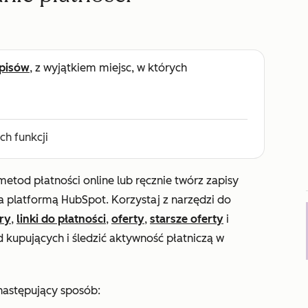
pisów
, z wyjątkiem miejsc, w których
h funkcji
etod płatności online lub ręcznie twórz zapisy
za platformą HubSpot. Korzystaj z narzędzi do
ry
,
linki do płatności
,
oferty
,
starsze oferty
i
 kupujących i śledzić aktywność płatniczą w
 następujący sposób: