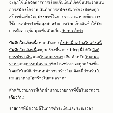
จะถูกใช้เพื่อจัดการการเรียกเก็บเงินที่เกิดขึ้นประจำแทน
การ
สมัคร
ใช้งาน บันทึกการสมัครสมาชิกจะยังคงถูก
สร้างขึ้นเพื่อวัตถุประสงค์ในการรายงาน หากต้องการ
ใช้การสมัครรับข้อมูลสำหรับการเรียกเก็บเงินซ้ำให้ปิด
การตั้งค่า ดูข้อมูลเพิ่มเติมเกี่ยว
กับการตั้งค่า
บันทึกใบแจ้งหนี้:
หากเปิดการ
ตั้งค่าเพื่อสร้างใบแจ้งหนี้
บันทึกใบแจ้งหนี้
จะถูกสร้าง
ขึ้น
การ
tting นี้
ใช้
กับ
ลิงก์
การชำระเงิน
และ
ใบเสนอราคา
เดิม สำหรับ
ใบเสนอ
ราคา
และ
การสมัครสมา
ชิ
ก
i
nvoices
จะถูก
สร้าง
ขึ้น
โดยอัตโนมัติ
กำหนดค่า
การสร้าง
ใบแจ้งหนี้
สำหรับใบ
เสนอราคาเมื่อ
สร้างใบเสนอราคา
สำหรับรายการที่เกิดซ้ำหลายรายการที่ซื้อในธุรกรรม
เดียวกัน:
รายการที่มีความถี่ในการชำระเงินและระยะเวลา