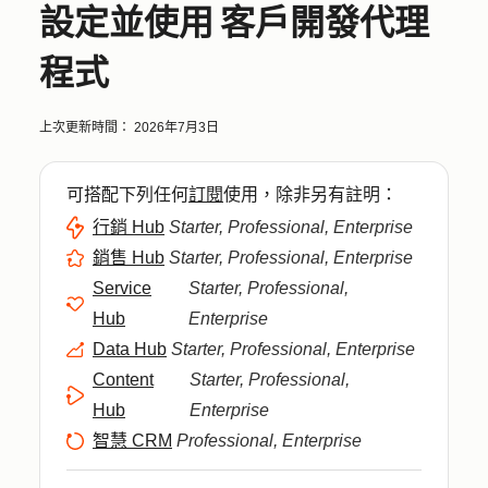
設定並使用 客戶開發代理
程式
上次更新時間：
2026年7月3日
可搭配下列任何
訂閱
使用，除非另有註明：
行銷 Hub
Starter, Professional, Enterprise
銷售 Hub
Starter, Professional, Enterprise
Service
Starter, Professional,
Hub
Enterprise
Data Hub
Starter, Professional, Enterprise
Content
Starter, Professional,
Hub
Enterprise
智慧 CRM
Professional, Enterprise