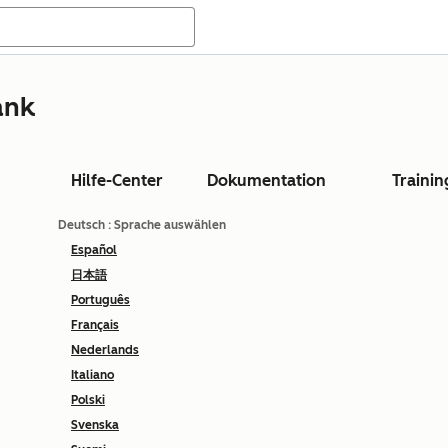
ank
Hilfe-Center
Dokumentation
Trainin
Deutsch
: Sprache auswählen
Español
日本語
Português
Français
Nederlands
Italiano
Polski
Svenska