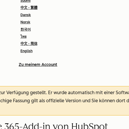
Suomi
中文 - 繁體
Dansk
Norsk
한국어
ไทย
中文 - 简体
English
Zu meinem Account
 zur Verfügung gestellt.
Er wurde automatisch mit einer Soft
chige Fassung gilt als offizielle Version und Sie können dort 
ce 365-Add-in von HubSpot