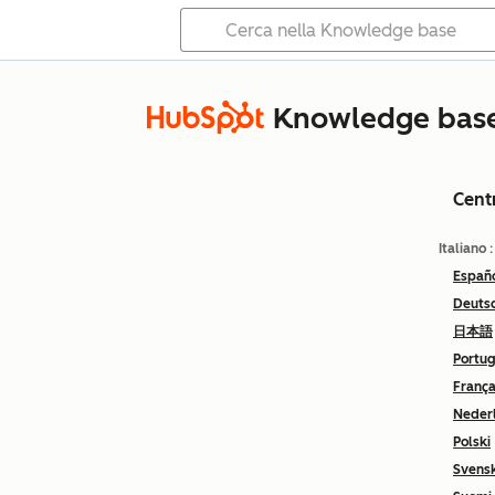
Knowledge bas
Cent
Italiano
Españ
Deuts
日本語
Portu
França
Neder
Polski
Svens