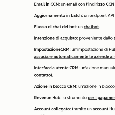
Email in CCN
: un'email con
l'indirizzo CC
Aggiornamento in batch
: un endpoint API
Flusso di chat del bot
: un
chatbot
.
Intenzione di acquisto
: proveniente dallo
Impostazione
CRM
: un'impostazione di H
associare automaticamente le aziende ai 
Interfaccia utente CRM
: un'azione manual
contatto
).
Azione in blocco CRM
: un'azione in blocc
Revenue
Hub
: lo strumento
per i pagamen
Account collegato
: tramite un
account Hub