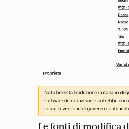
Suomi
中文 -
Dansk
Norsk
한국어
ไทย
中文 -
Englis
Vai al
Proprietà
Nota bene: la traduzione in italiano di
software di traduzione e potrebbe non es
come la versione di governo contenente 
Le fonti di modifica 