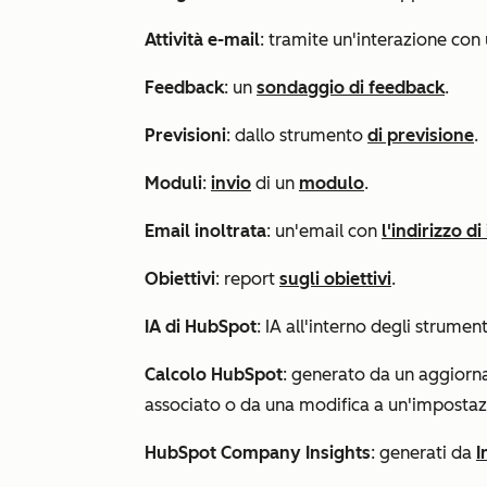
Attività e-mail
: tramite un'interazione con 
Feedback
: un
sondaggio di feedback
.
Previsioni
: dallo strumento
di previsione
.
Moduli
:
invio
di un
modulo
.
Email inoltrata
: un'email con
l'indirizzo d
Obiettivi
: report
sugli obiettivi
.
IA di HubSpot
: IA all'interno degli strumen
Calcolo HubSpot
: generato da un aggiorn
associato o da una modifica a un'impostaz
HubSpot Company Insights
: generati da
I