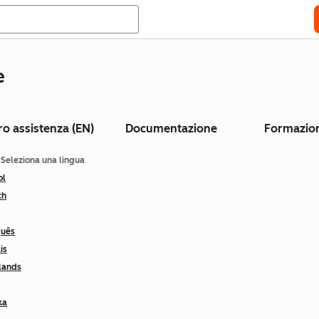
e
ro assistenza (EN)
Documentazione
Formazio
: Seleziona una lingua
ol
ch
guês
is
lands
ka