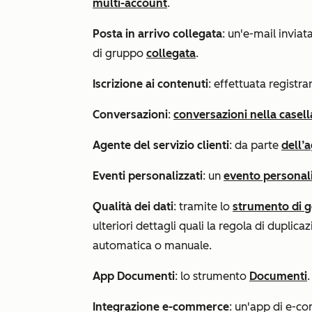
multi-account
.
Posta in arrivo collegata
: un'e-mail invia
di gruppo
collegata
.
Iscrizione ai contenuti
: effettuata registr
Conversazioni
:
conversazioni nella casell
Agente del servizio clienti
: da parte
dell’a
Eventi personalizzati
: un
evento personal
Qualità dei dati
: tramite lo
strumento di g
ulteriori dettagli quali la regola di duplic
automatica o manuale.
App Documenti
: lo strumento
Documenti
.
Integrazione e-commerce
: un'app di e-c