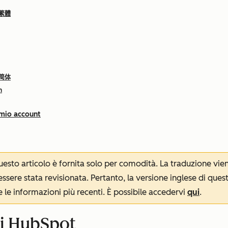
 繁體
 简体
h
 mio account
 questo articolo è fornita solo per comodità. La traduzione v
sere stata revisionata. Pertanto, la versione inglese di ques
le informazioni più recenti. È possibile accedervi
qui
.
di HubSpot