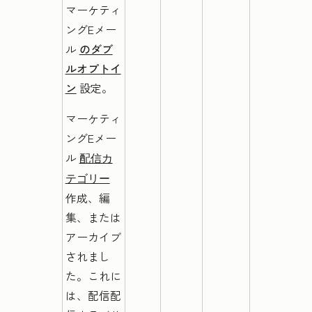
マーケティ
ングEメー
ル
のダブ
ルオプトイ
ン
設定。
マーケティ
ングEメー
ル
配信カ
テゴリー
作成、編
集、または
アーカイブ
されまし
た。
これに
は、配信配