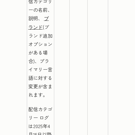
信カテゴリ
ーの名前、
説明、
ブ
(ブ
ランド
ランド追加
オプション
がある場
合)、プラ
イマリー言
語
に対する
変更が含ま
れます。
配信カテゴ
リー
ログ
は2025年4
月15日以降