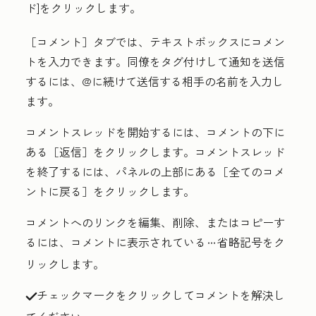
ド
]をクリックします。
［コメント］
タブでは、テキストボックスに
コメン
ト
を入力できます。同僚をタグ付けして通知を送信
するには、
@
に続けて送信する相手の名前を入力し
ます。
コメントスレッドを開始するには、コメントの下に
ある［返信］
をクリックします。コメントスレッド
を終了するには、パネルの上部にある［全てのコメ
ントに戻る］
をクリックします。
コメントへのリンクを編集、削除、またはコピーす
るには、コメントに表示されている
省略記号
をク
ellipses
リックします。
チェックマーク
をクリックしてコメントを解決し
success