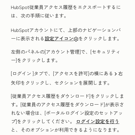
HubSpot従業員アクセス履歴をエクスポートするに
は、次の手順に従います。
HubSpotアカウントにて、上部のナビゲーションバ
ーに表示される
設定アイコン
をクリックします。
左側のパネルの[
アカウント管理
]で、[
セキュリティ
ー
]をクリックします。
[ログイン
]タブで、[
アクセスを許可
]の横にある
右
right
矢印
をクリックし、セクションを展開します。
[従業員アクセス履歴をダウンロード
]をクリックしま
す。
[従業員のアクセス履歴をダウンロード
]が表示さ
れない場合は、[
ポータルログイン設定のセットアッ
プ
]をクリックしてください。
ログイン設定を行う
と、そのオプションが利用できるようになります。