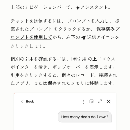
上部のナビゲーションバーで、
アシスタント
。
breezeSingleStarIcon
チャットを送信するには、
プロンプト
を入力し、
提
案されたプロンプト
をクリックするか、
保存済みプ
ロンプトを使用して
から、右下の
送信
アイコンを
breezeSendIcon
クリックします
。
個別の引用を確認するには、[
#]引用
の上にマウス
ポインターを置き、ポップオーバーを表示します。
引用をクリックすると、個々のレコード、接続され
たアプリ、または保存されたメモリに移動します。