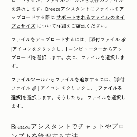
ロードするか、ファイルツールから既存のファイル
を選択します。Breezeアシスタントにファイルをア
ップロードする際に
サポートされるファイルのタイ
プとサイズ
について詳細をご確認ください。
ファイルをアップロードするには、[添付ファイル
attach
]アイコンをクリックし
、[
コンピューターからアッ
プロード
]を選択します。
次に、ファイル
を選択しま
す。
ファイルツール
からファイルを追加するには、[添付
ファイル
]
アイコン
をクリックし、[
ファイルを
attach
選択
]を選択します。そうしたら。
ファイル
を選択し
ます。
Breezeアシスタントでチャットやプロ
ンプトを管理する方法