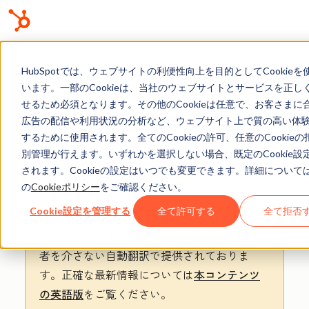
ナレッジベース
HubSpotでは、ウェブサイトの利便性向上を目的としてCookieを
います。一部のCookieは、当社のウェブサイトとサービスを正し
せるため必須となります。その他のCookieは任意で、お客さまに
広告の配信や利用状況の分析など、ウェブサイト上で質の高い体
するために使用されます。全てのCookieの許可、任意のCookie
AI
別管理が行えます。いずれかを選択しない場合、既定のCookie設
されます。Cookieの設定はいつでも変更できます。詳細について
の
Cookieポリシー
をご確認ください。
お客さまへの大切なお知らせ
：膨大なサポー
Cookie設定を管理する
全て許可する
全て拒否
ト情報を少しでも早くお客さまにお届けする
ため、本コンテンツの日本語版は人間の翻訳
者を介さない自動翻訳で提供されておりま
す。
正確な最新情報については
本コンテンツ
の英語版
をご覧ください。