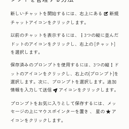
新しいチャットを開始するには、右上にある
新規
description
チャット
アイコンをクリックします。
以前のチャットを表示するには、
3つの縦に並んだ
verticalMenu
ドット
のアイコン
をクリックし、右上の
[チャット
]
を選択します。
保存済みのプロンプトを使用するには、
3つの縦
ド
verticalMenu
ット
のアイコン
をクリックし、右上の
[プロンプト
]を
選択します。
次に、プロンプト
を選択します。追加
情報を入力して送信
アイコンをクリックします。
breezeSendIcon
プロンプトをお気に入りとして保存するには、メッ
セージの上にマウスポインターを置き
、
星
の
ア
favorite
イコンをクリックします。