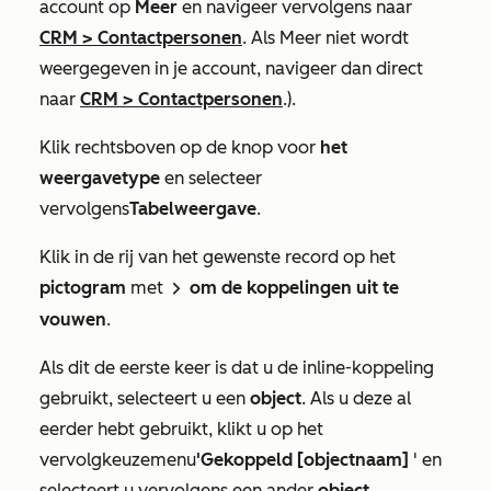
account op
Meer
en navigeer vervolgens naar
CRM
>
Contactpersonen
. Als
Meer
niet wordt
weergegeven in je account, navigeer dan direct
naar
CRM
>
Contactpersonen
.).
Klik rechtsboven op de knop voor
het
weergavetype
en selecteer
vervolgens
Tabelweergave
.
Klik in de rij van het gewenste record op het
pictogram
met
om de koppelingen uit te
rightCaret
vouwen
.
Als dit de eerste keer is dat u de inline-koppeling
gebruikt, selecteert u een
object
. Als u deze al
eerder hebt gebruikt, klikt u op het
vervolgkeuzemenu
'Gekoppeld
[objectnaam]
' en
selecteert u vervolgens een ander
object
.