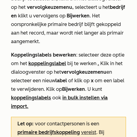
op het
vervolgkeuzemenu,
selecteert u het
bedrijf
en
klikt u vervolgens op
Bijwerken
. Het
oorspronkelijke primaire bedrijf blijft gekoppeld
aan het record, maar wordt niet langer als primair
aangemerkt.
Koppelingslabels bewerken
: selecteer deze optie
om het
koppelingslabel
bij te werken
.
Klik in het
dialoogvenster op het
vervolgkeuzemenu
en
selecteer een nieuw
label
of klik op
x
om een label
te verwijderen
. Klik op
Bijwerken
. U kunt
koppelingslabels
ook
in bulk instellen via
import.
Let op:
voor contactpersonen is een
primaire bedrijfskoppeling
vereist
. Bij