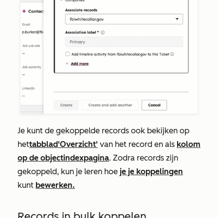
Je kunt de gekoppelde records ook bekijken op
het
tabblad
'Overzicht'
van het record en als
kolom
op de objectindexpagina
. Zodra records zijn
gekoppeld, kun je leren hoe
je je koppelingen
kunt
bewerken.
Records in bulk koppelen