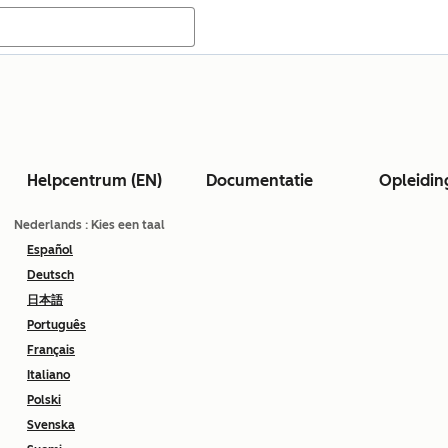
Helpcentrum (EN)
Documentatie
Opleidin
Nederlands
: Kies een taal
Español
Deutsch
日本語
Português
Français
Italiano
Polski
Svenska