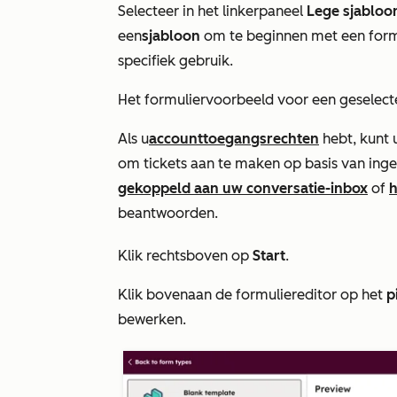
Selecteer in het linkerpaneel
Lege sjabloo
een
sjabloon
om te beginnen met een form
specifiek gebruik.
Het formuliervoorbeeld voor een geselecte
Als u
accounttoegangsrechten
hebt, kunt 
om tickets aan te maken op basis van ing
gekoppeld aan uw conversatie-inbox
of
h
beantwoorden.
Klik rechtsboven op
Start
.
Klik bovenaan de formuliereditor op het
p
bewerken.