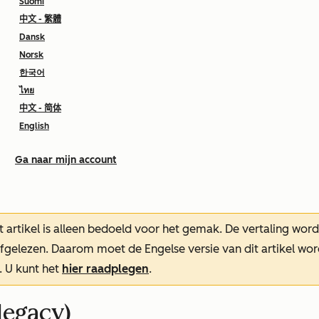
Suomi
中文 - 繁體
Dansk
Norsk
한국어
ไทย
中文 - 简体
English
Ga naar mijn account
t artikel is alleen bedoeld voor het gemak.
De vertaling wor
oefgelezen. Daarom moet de Engelse versie van dit artikel w
. U kunt het
hier raadplegen
.
legacy)