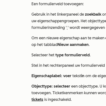
Een formulierveld toevoegen:
Gebruik in het linkerpaneel de
zoekbalk
om
uw eigenschappengroepen. Het objecttype
formulierinzending '
' wordt weergegeven
Om
een nieuwe eigenschap aan te maken
op het
tabblad
Nieuw aanmaken
.
Selecteer het
type formulierveld
.
Stel in het rechterpaneel uw formulierveld 
Eigenschaplabel: voer
tekst
in
om de eige
Objecttype: selecteer
een objecttype. U 
toevoegen. Ticketkenmerken kunnen wor
tickets
is ingeschakeld.