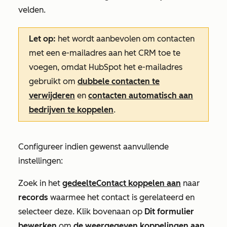
velden.
Let op:
het wordt aanbevolen
om contacten
met een e-mailadres aan het CRM toe te
voegen, omdat HubSpot het e-mailadres
gebruikt om
dubbele contacten te
verwijderen
en
contacten automatisch aan
bedrijven te koppelen
.
Configureer indien gewenst aanvullende
instellingen:
Zoek in het
gedeelte
Contact koppelen aan
naar
records
waarmee het contact is gerelateerd en
selecteer deze. Klik bovenaan op
Dit formulier
bewerken
om
de weergegeven koppelingen aan