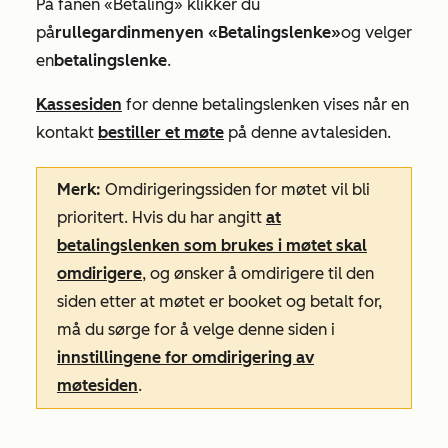
På
fanen «Betaling»
klikker du
på
rullegardinmenyen «Betalingslenke»
og velger
en
betalingslenke
.
Kassesiden
for denne betalingslenken vises når en
kontakt
bestiller et møte
på denne avtalesiden.
Merk:
Omdirigeringssiden for møtet vil bli
prioritert. Hvis du har angitt
at
betalingslenken som brukes i møtet skal
omdirigere
, og ønsker å omdirigere til den
siden etter at møtet er booket og betalt for,
må du sørge for å velge denne siden i
innstillingene for omdirigering av
møtesiden
.