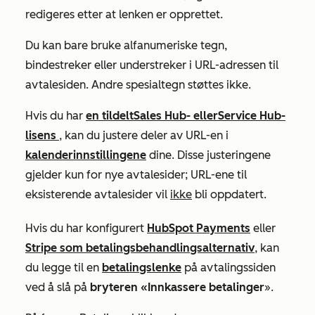
redigeres etter at lenken er opprettet.
Du kan bare bruke alfanumeriske tegn,
bindestreker eller understreker i URL-adressen til
avtalesiden. Andre spesialtegn støttes ikke.
Hvis du har
en tildelt
Sales Hub- eller
Service Hub-
lisens
, kan du justere deler av URL-en i
kalenderinnstillingene
dine. Disse justeringene
gjelder kun for nye avtalesider; URL-ene til
eksisterende avtalesider vil
ikke
bli oppdatert.
Hvis du har konfigurert
HubSpot Payments
eller
Stripe som betalingsbehandlingsalternativ
, kan
du legge til en
betalingslenke
på avtalingssiden
ved å slå på
bryteren «Innkassere betalinger
».