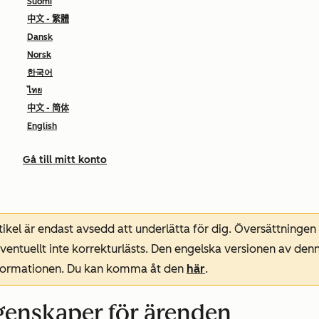
Suomi
中文 - 繁體
Dansk
Norsk
한국어
ไทย
中文 - 简体
English
Gå till mitt konto
ikel är endast avsedd att underlätta för dig. Översättningen
entuellt inte korrekturlästs. Den engelska versionen av denn
nformationen. Du kan komma åt den
här
.
enskaper för ärenden