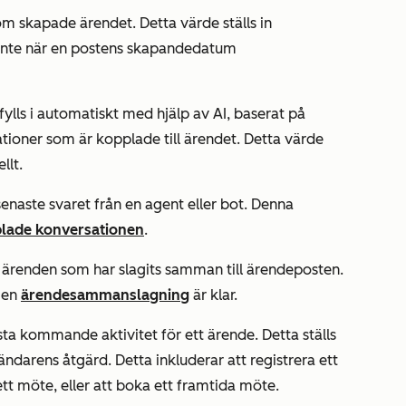
 skapade ärendet. Detta värde ställs in
nte när en postens
skapandedatum
ylls i automatiskt med hjälp av AI, baserat på
tioner som är kopplade till ärendet. Detta värde
llt.
senaste svaret från en agent eller bot. Denna
lade konversationen
.
r
ärenden som har slagits samman till ärendeposten.
r en
ärendesammanslagning
är klar.
ta kommande aktivitet för ett ärende. Detta ställs
darens åtgärd. Detta inkluderar att registrera ett
 ett möte, eller att boka ett framtida möte.