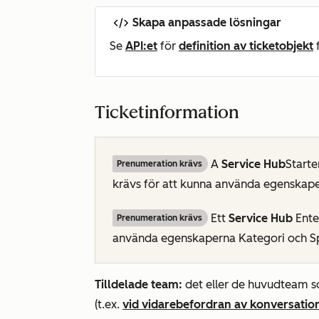
Skapa anpassade lösningar
Se
API:et
för
definition av ticketobjekt
Ticketinformation
A
Service Hub
Starte
Prenumeration krävs
krävs för att kunna använda
egenskape
Ett
Service Hub
Ente
Prenumeration krävs
använda egenskaperna
Kategori
och
S
Tilldelade team:
det eller de huvudteam s
(t.ex.
vid vidarebefordran av konversatio