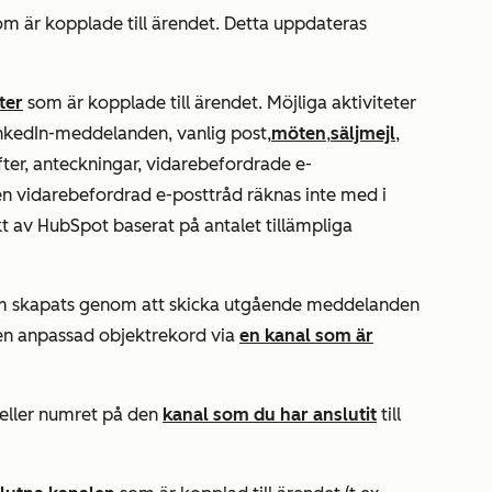
om är kopplade till ärendet. Detta uppdateras
ter
som är kopplade till ärendet. Möjliga aktiviteter
inkedIn-meddelanden, vanlig post,
möten
,
säljmejl
,
er, anteckningar, vidarebefordrade e-
n vidarebefordrad e-posttråd räknas inte med i
t av HubSpot baserat på antalet tillämpliga
som skapats genom att skicka utgående meddelanden
r en anpassad objektrekord via
en kanal som är
eller numret på den
kanal som du har anslutit
till