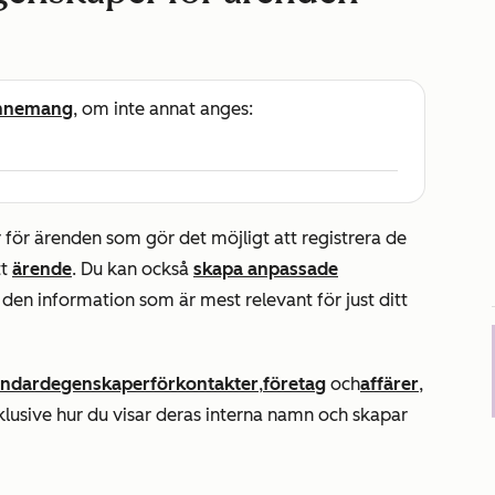
nnemang
, om inte annat anges:
för ärenden som gör det möjligt att registrera de
tt
ärende
. Du kan också
skapa anpassade
 den information som är mest relevant för just ditt
andardegenskaper
för
kontakter
,
företag
och
affärer
,
nklusive hur du visar deras interna namn och skapar