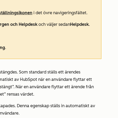
ställningsikonen
i det övre navigeringsfältet.
rgen och Helpdesk
och väljer sedan
Helpdesk
.
ing
.
tängdes. Som standard ställs ett ärendes
atiskt av HubSpot när en användare flyttar ett
”stängt”. När en användare flyttar ett ärende från
pet” rensas värdet.
apades. Denna egenskap ställs in automatiskt av
användare.