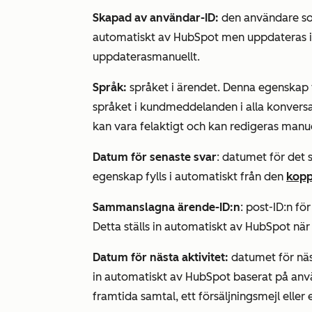
Skapad av användar-ID
:
den användare som
automatiskt av HubSpot men uppdateras i
uppdateras
manuellt.
Språk:
språket i ärendet. Denna egenskap f
språket i kundmeddelanden i alla konversa
kan vara felaktigt och kan redigeras manue
Datum för senaste svar
: datumet för det 
egenskap fylls i automatiskt från den
kopp
Sammanslagna ärende-ID:n
:
post-ID:n fö
Detta ställs in automatiskt av HubSpot nä
Datum för nästa aktivitet:
datumet för näs
in automatiskt av HubSpot baserat på använ
framtida samtal, ett försäljningsmejl eller