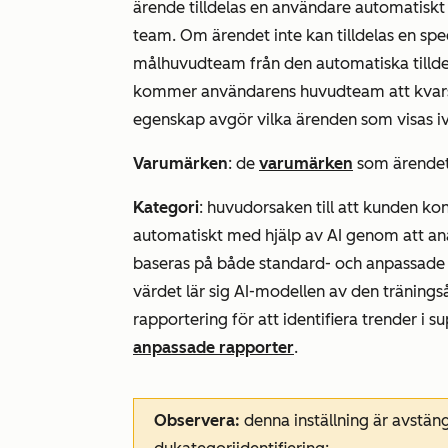
ärende tilldelas en användare automatisk
team
. Om ärendet inte kan tilldelas en s
målhuvudteam från den
automatiska
tilld
kommer användarens huvudteam att kvar
egenskap avgör vilka ärenden som visas i
Varumärken
: de
varumärken
som ärendet ä
Kategori
: huvudorsaken till att kunden ko
automatiskt med hjälp av AI genom att an
baseras på både standard- och anpassade 
värdet lär sig AI-modellen av den tränin
rapportering för att identifiera trender i
anpassade rapporter
.
Observera:
denna inställning är avstän