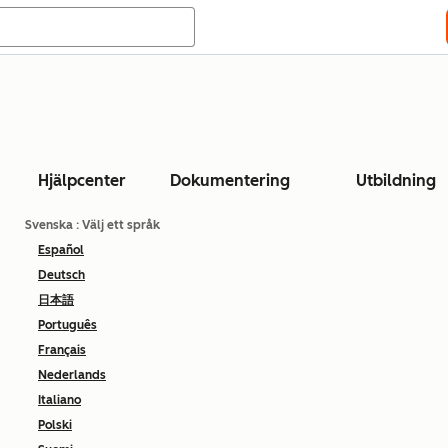
Hjälpcenter
Dokumentering
Utbildning
Svenska
: Välj ett språk
Español
Deutsch
日本語
Português
Français
Nederlands
Italiano
Polski