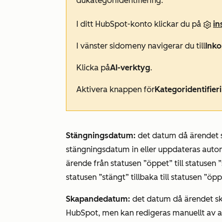
du
kategoriidentifiering
:
I ditt HubSpot-konto klickar du på
in
I vänster sidomeny navigerar du till
Inko
Klicka på
AI-verktyg
.
Aktivera knappen för
Kategoridentifier
Stängningsdatum:
det datum då ärendet s
stängningsdatum in eller uppdateras autom
ärende från statusen ”öppet” till statusen 
statusen ”stängt” tillbaka till statusen ”öp
Skapandedatum:
det datum då ärendet sk
HubSpot, men kan redigeras manuellt av 