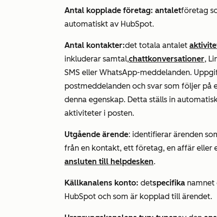
Antal kopplade företag: antalet
företag s
automatiskt av HubSpot.
Antal kontakter:
det totala antalet
aktivite
inkluderar samtal,
chattkonversationer
, L
SMS eller WhatsApp-meddelanden. Uppgift
postmeddelanden och svar som följer på e
denna egenskap. Detta ställs in automatisk
aktiviteter i posten.
Utgående ärende
: identifierar ärenden 
från en kontakt, ett företag, en affär elle
ansluten till helpdesken
.
Källkanalens konto:
det
specifika
namnet 
HubSpot och som är kopplad till ärendet.