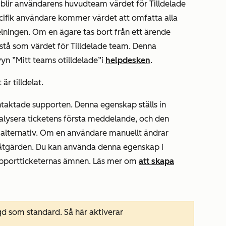
t blir användarens huvudteam värdet
för Tilldelade
pecifik användare kommer värdet att omfatta alla
elningen. Om en ägare tas bort från ett ärende
stå som värdet
för Tilldelade team
. Denna
vyn ”Mitt teams otilldelade”
i
helpdesken
.
r tilldelat.
ntaktade supporten. Denna egenskap ställs in
alysera ticketens första meddelande, och den
alternativ. Om en användare manuellt ändrar
gsåtgärden. Du kan använda denna egenskap i
 supportticketernas ämnen. Läs mer om
att skapa
gd som standard. Så här aktiverar