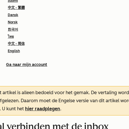
Suomi
中文 - 繁體
Dansk
Norsk
한국어
ไทย
中文 - 简体
English
Ga naar mijn account
t artikel is alleen bedoeld voor het gemak.
De vertaling wor
oefgelezen. Daarom moet de Engelse versie van dit artikel w
. U kunt het
hier raadplegen
.
 verbinden met de inbox