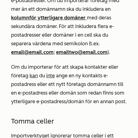
e-postadresser. Om du importerar företag med
mer än ett domännamn ska du inkludera en
kolumn
för ytterligare domäner
med deras
sekundära domäner. För att inkludera flera e-
postadresser eller domäner i en cell ska du
separera värdena med semikolon (t.ex.
email@email.com
;
emailtwo@email.com
).
Om du importerar för att skapa kontakter eller
företag
kan
du
inte
ange en ny kontakts
e-
postadress
eller
ett
nytt företags
domännamn till
en e-postadress eller domän som redan finns som
ytterligare e-postadress/domän för en annan post.
Tomma celler
Importverktyget ignorerar tomma celler i ett