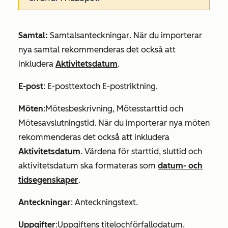
Samtal:
Samtalsanteckningar
. När du importerar
nya samtal rekommenderas det också att
inkludera
Aktivitetsdatum
.
E-post
:
E-posttext
och
E-postriktning
.
Möten
:
Mötesbeskrivning
,
Mötesstarttid och
Mötesavslutningstid.
När du importerar nya möten
rekommenderas det också att inkludera
Aktivitetsdatum
. Värdena för starttid, sluttid och
aktivitetsdatum ska formateras som
datum- och
tidsegenskaper
.
Anteckningar
:
Anteckningstext
.
Uppgifter
:
Uppgiftens titel
och
förfallodatum.