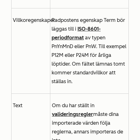
Villkoregenskaper
Radpostens egenskap
Term bör
läggas till i
ISO-8601-
periodformat
av typen
PnYnMnD eller PnW. Till exempel
P12M eller P24M för årliga
löptider. Om fältet lämnas tomt
kommer standardvillkor att
ställas in.
Text
Om du har ställt in
valideringsregler
måste dina
importerade värden följa
reglerna, annars importeras de