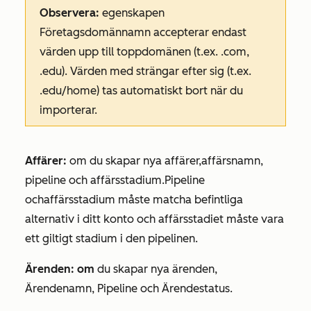
Observera:
egenskapen
Företagsdomännamn
accepterar endast
värden upp till toppdomänen (t.ex. .com,
.edu). Värden med strängar efter sig (t.ex.
.edu/home) tas automatiskt bort när du
importerar.
Affärer:
om du skapar nya affärer,
affärsnamn,
pipeline
och
affärsstadium
.
Pipeline
och
affärsstadium
måste matcha befintliga
alternativ i ditt konto och
affärsstadiet
måste vara
ett giltigt stadium i den pipelinen.
Ärenden: om
du skapar nya ärenden,
Ärendenamn, Pipeline
och
Ärendestatus
.