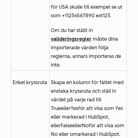
för USA skulle till exempel se ut
som +11234567890 ext123.
Om du har ställt in
valideringsregler
måste dina
importerade värden följa
reglerna, annars importeras de
inte.
Enkel kryssruta
Skapa en kolumn för fältet med
enstaka kryssruta och ställ in
värdet på varje rad till
True
eller
Yes
för att visa som Yes
eller markerad i HubSpot,
eller
False
eller
No
för att visa som
No eller omarkerad i HubSpot.