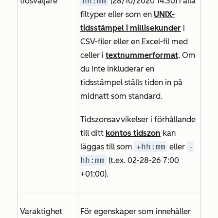
tidsväljare
hh:mm
(28/10/2020 14:30
) i
alla
filtyper eller som en
UNIX-
tidsstämpel i millisekunder
i
CSV-filer eller en Excel-fil med
celler i
textnummerformat
. Om
du inte inkluderar en
tidsstämpel ställs tiden in på
midnatt som standard.
Tidszonsavvikelser i förhållande
till ditt
kontos tidszon
kan
läggas till som
+hh:mm
eller
-
hh:mm
(t.ex. 02-28-26 7:00
+01:00).
Varaktighet
För egenskaper som innehåller