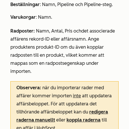
Beställningar
:
Namn
,
Pipeline
och
Pipeline-steg
.
Varukorgar
:
Namn
.
Radposter
:
Namn
,
Antal
,
Pris och
det associerade
affärens
rekord-ID eller
affärsnamn
. Ange
produktens
produkt-ID om
du även kopplar
radposten till en produkt, vilket kommer att
mappas som en radpostsegenskap under
importen.
Observera:
när du importerar rader med
affärer kommer importen
inte
att uppdatera
affärsbeloppet. För att uppdatera det
tillhörande affärsbeloppet kan du
redigera
raderna manuellt
eller
koppla raderna
till
en affär i HubSpot.