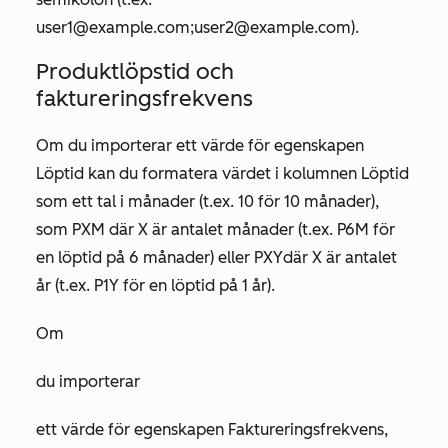
user1@example.com;user2@example.com).
Produktlöpstid och
faktureringsfrekvens
Om du importerar ett värde för egenskapen
Löptid
kan du formatera värdet i kolumnen
Löptid
som ett tal i månader (t.ex.
10
för 10 månader),
som
PXM där
X är antalet månader (t.ex.
P6M
för
en löptid på 6 månader) eller
PXY
där X är antalet
år (t.ex.
P1Y
för en löptid på 1 år).
Om
du importerar
ett värde
för
egenskapen
Faktureringsfrekvens
,