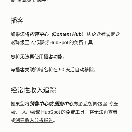
或
“企业版”
订阅中。
播客
如果您将
内容中心（Content Hub
）从
企业版
或
专业
版
降级至
入门版或
HubSpot 的免费工具：
您将无法再使用
播客
功能。
与播客关联的域名将在 90 天后自动移除。
经常性收入追踪
如果您将
销售中心或
服务中心
的企业版
降级
至
专业
版
、
入门版
或 HubSpot 的免费工具，将无法再查看
或
创建收入分析报告
。