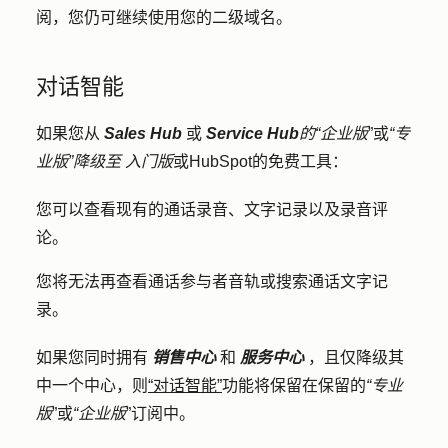
阅，您仍可继续使用您的二级域名。
对话智能
如果您从
Sales Hub
或
Service Hub
的“企业版
”或
“专
业版”降级至
入门版
或HubSpot的免费工具：
您可以查看现有的通话录音、文字记录以及录音评
论。
您将无法再查看通话参与者音轨或搜索通话文字记
录。
如果您同时拥有
销售中心
和
服务中心
，且仅降级其
中一个中心，则
“对话智能”
功能将保留在保留的
“专业
版
”或
“企业版
”订阅中。