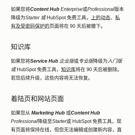
如果您将
Content Hub
Enterprise
或
Professional
版本
降级为
Starter 或
HubSpot 免费工具，
上的动态
、
私
有及
受密码保护的
页面将在 90 天后被撤下。
知识库
如果您将
Service Hub
企业版
或
专业版
降级为
入门版
或
HubSpot 免费工具，
知识库
将在 90 天后被删除。
若您后续升级，这些内容将无法恢复。
着陆页和网站页面
如果您从
Marketing Hub
或
Content Hub
Professional
降级至
Starter
或 HubSpot 免费工具，现
有页面将保持在线，但您无法编辑或创建新内容，直