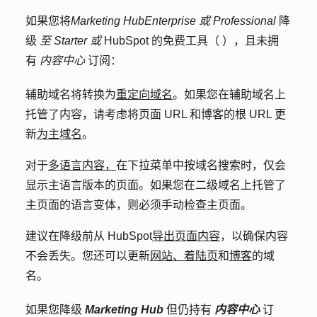
如果您将
Marketing Hub
Enterprise 或
Professional
降
级
至
Starter 或
HubSpot 的免费工具（
），且未拥
有
内容中心
订阅：
辅助域名将转换为
重定向域名
。如果您在辅助域名上
托管了内容，请考虑将页面 URL 和博客的根 URL 更
新
为主域名
。
对于
多语言内容，
在下拉菜单中按域名搜索时，仅会
显示主语言版本的页面。如果您在二级域名上托管了
主页面的语言变体，则必须手动检查主页面。
建议在降级前从 HubSpot
导出页面内容
，以确保内容
不会丢失。您还可以更新
网站、着陆页
和
博客
的域
名。
如果您降级
Marketing Hub
但仍持有
内容中心
订