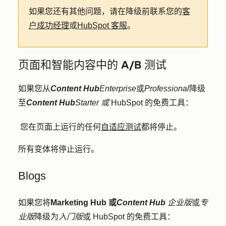
如果您还有其他问题，请在降级前联系您的
客
户成功经理
或
HubSpot 客服
。
页面和智能内容中的 A/B 测试
如果您从
Content Hub
Enterprise
或
Professional
降级
至
Content Hub
Starter 或
HubSpot 的免费工具：
您在页面上运行的任何
自适应测试
都将停止。
所有变体将停止运行。
Bl
o
g
s
如果您将
Marketing Hub
或
Content Hub
企业版
或
专
业版
降级为
入门版
或 HubSpot 的免费工具：