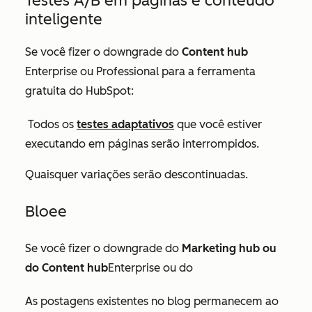
Testes A/B em páginas e conteúdo
inteligente
Se você fizer o downgrade do
Content hub
Enterprise
ou
Professional para a ferramenta
gratuita do HubSpot:
Todos os
testes adaptativos
que você estiver
executando em páginas serão interrompidos.
Quaisquer variações serão descontinuadas.
Bl
o
e
e
Se você fizer o downgrade do
Marketing hub
ou
do
Content hub
Enterprise ou do
As postagens existentes no blog permanecem ao