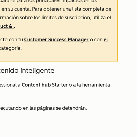
epararle para los principales impactos en las
 en su cuenta. Para obtener una lista completa de
formación sobre
los límites de
suscripción, utiliza el
duct &
.
acto con tu
Customer Success Manager
o con
el
categoría.
enido inteligente
essional
a
Content hub
Starter
o a la herramienta
jecutando en las páginas se detendrán.