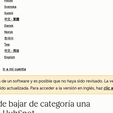
Polski
Svenska
Suomi
中文 - 繁體
Dansk
Norsk
한국어
ไทย
中文 - 简体
English
Ir a mi cuenta
és de un software y es posible que no haya sido revisado.
La v
sido actualizada. Para acceder a la versión en inglés, haz
clic 
de bajar de categoría una