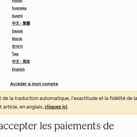
Polski
Svenska
Suomi
中文 - 繁體
Dansk
Norsk
한국어
ไทย
中文 - 简体
English
Accéder à mon compte
tat de la traduction automatique, l'exactitude et la fidélité de
 article, en anglais,
cliquez ici
.
ccepter les paiements de