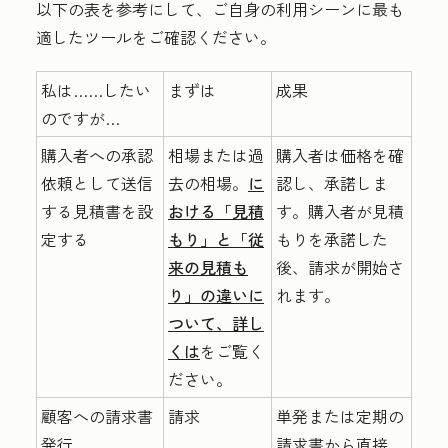
以下の表を参考にして、ご自身の利用シーンに最も
適したツールをご確認ください。
私は……したい
まずは
成果
のですが…
購入者への承認
相場または過
購入者は価格を確
依頼として送信
去の相場。
に
認し、承諾しま
する見積書を設
おける「見積
す。購入者が見積
定する
もり」と「従
もりを承諾した
来の見積も
後、請求が開始さ
り」の違いに
れます。
ついて、詳し
くは
をご覧く
ださい。
顧客への請求書
請求
単発または定期の
発行
請求書から直接、