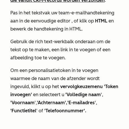
die vanuit CRM-records worden verzonden
.
Pas in het tekstvak uw team-e-mailhandtekening
aan in de
eenvoudige editor
, of klik op
HTML
en
bewerk de handtekening in HTML.
Gebruik de rich text-werkbalk onderaan om de
tekst op te maken, een link in te voegen of een
afbeelding toe te voegen.
Om een personalisatietoken in te voegen
waarmee de naam van de afzender wordt
ingevuld, klikt u op het
vervolgkeuzemenu 'Token
invoegen'
en selecteert u
'Volledige
naam
',
'Voornaam
',
'Achternaam',
'E-mailadres
',
'Functietitel
' of
'Telefoonnummer'.