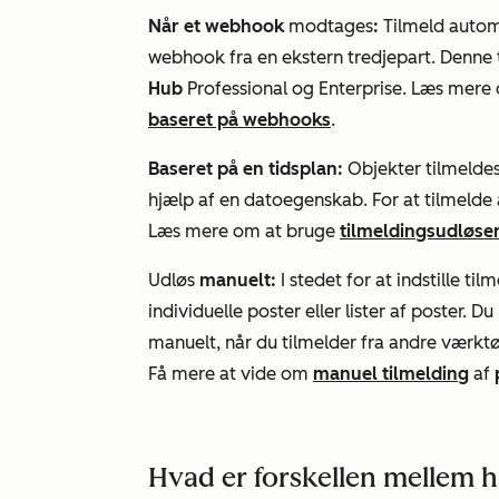
Når et webhook
modtages
:
Tilmeld automa
webhook fra en ekstern tredjepart. Denne 
Hub
Professional
og
Enterprise
. Læs mere
baseret på webhooks
.
Baseret på en tidsplan:
Objekter tilmeldes
hjælp af en datoegenskab. For at tilmelde au
Læs mere om at bruge
tilmeldingsudløse
Udløs
manuelt:
I stedet for at indstille t
individuelle poster eller lister af poster. D
manuelt, når du tilmelder fra andre værktø
Få mere at vide om
manuel tilmelding
af
Hvad er forskellen mellem 