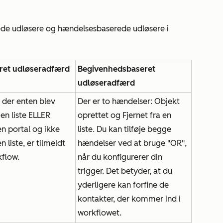
ede udløsere og hændelsesbaserede udløsere i
eret udløseradfærd
Begivenhedsbaseret
udløseradfærd
 der enten blev
Der er to hændelser:
Objekt
 en liste ELLER
oprettet
og
Fjernet fra en
l en portal og ikke
liste.
Du kan tilføje begge
 en liste, er tilmeldt
hændelser ved at bruge "OR",
kflow.
når du konfigurerer din
trigger. Det betyder, at du
yderligere kan forfine de
kontakter, der kommer ind i
workflowet.