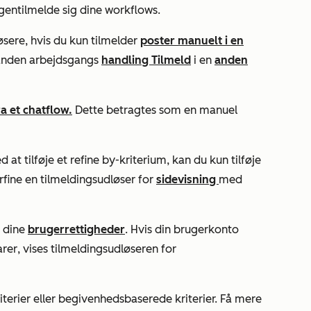
 gentilmelde sig dine workflows.
øsere, hvis du kun tilmelder
poster manuelt i en
n anden arbejdsgangs
handling Tilmeld
i en
anden
a et chatflow.
Dette betragtes som en manuel
d at tilføje et
refine
by-kriterium, kan du kun tilføje
orfine en tilmeldingsudløser for
sidevisning
med
f dine
brugerrettigheder
. Hvis din brugerkonto
arer
, vises tilmeldingsudløseren
for
iterier eller begivenhedsbaserede kriterier. Få mere