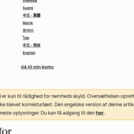
Svenska
Suomi
中文 - 繁體
Norsk
한국어
ไทย
中文 - 简体
English
Gå til min konto
l er kun til rådighed for nemheds skyld. Oversættelsen opret
ke blevet korrekturlæst. Den engelske version af denne artik
neste oplysninger. Du kan få adgang til den
her
.
for