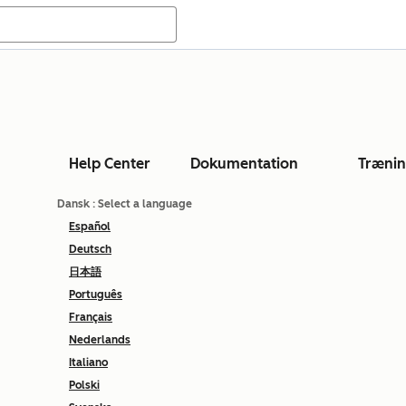
Help Center
Dokumentation
Træni
Dansk
: Select a language
Español
Deutsch
日本語
Português
Français
Nederlands
Italiano
Polski