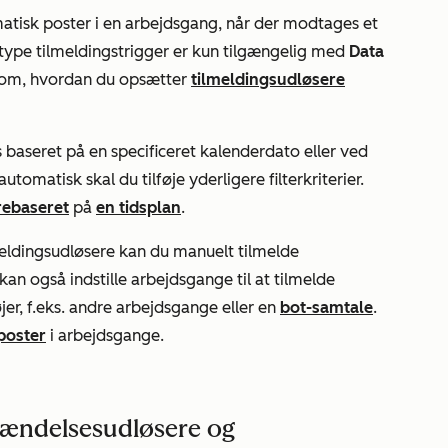
tisk poster i en arbejdsgang, når der modtages et
type tilmeldingstrigger er kun tilgængelig med
Data
 om, hvordan du opsætter
tilmeldingsudløsere
 baseret på en specificeret kalenderdato eller ved
tomatisk skal du tilføje yderligere filterkriterier.
re
baseret
på
en tidsplan
.
ilmeldingsudløsere kan du manuelt tilmelde
u kan også indstille arbejdsgange til at tilmelde
jer, f.eks. andre arbejdsgange eller en
bot-samtale
.
poster
i arbejdsgange.
hændelsesudløsere og