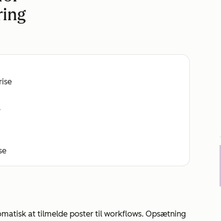
ring
rise
e
se
omatisk at tilmelde poster til workflows. Opsætning