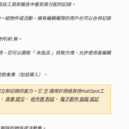
區段工具和報告中看到其分配的記錄。
一組物件或活動。擁有編輯權限的用戶也可以合併記錄
物件]
和
無
。
時，您可以選取「
未指派
」核取方塊，允許使用者編輯
的對象集（包括導入）。
建立新記錄的能力。它
不
適用於透過其他HubSpot工
、
表單 提交
、
收件匣 對話
、
電子郵件 追蹤 或記
刪除的物件或活動集。