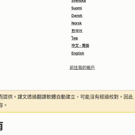
Svenska
Suomi
Dansk
Norsk
한국어
ไทย
中文 - 简体
English
前往我的帳戶
而提供。譯文透過翻譯軟體自動建立，可能沒有經過校對。因此
容。
南