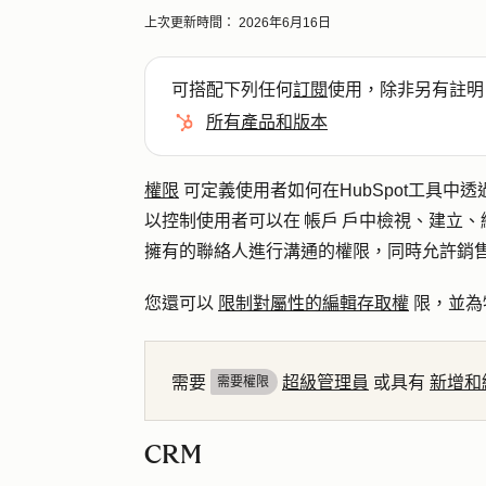
上次更新時間：
2026年6月16日
可搭配下列任何
訂閱
使用，除非另有註明
所有產品和版本
權限
可定義使用者如何在HubSpot工具中透
以控制使用者可以在 帳戶 戶中檢視、建立
擁有的聯絡人進行溝通的權限，同時允許銷
您還可以
限制對屬性的編輯存取權
限，並為
需要
超級管理員
或具有
新增和
需要權限
CRM