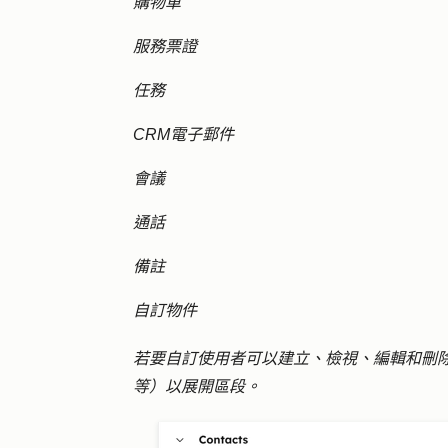
購物車
服務票證
任務
CRM電子郵件
會議
通話
備註
自訂物件
若要自訂使用者可以建立、檢視、編輯和刪
等）以展開區段。