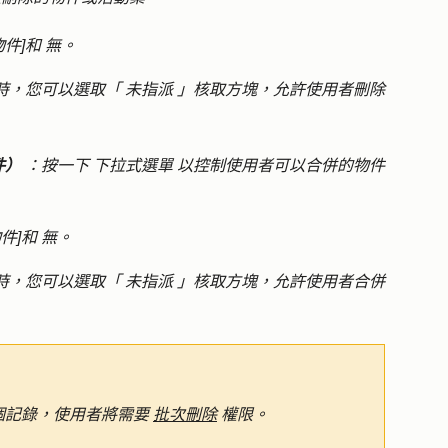
物件]
和
無
。
時，您可以選取「
未指派
」核取方塊，允許使用者刪除
件）
：按一下
下拉式選單
以控制使用者可以合併的物件
件]
和
無。
時，您可以選取「
未指派
」核取方塊，允許使用者合併
個記錄，使用者將需要
批次刪除
權限。