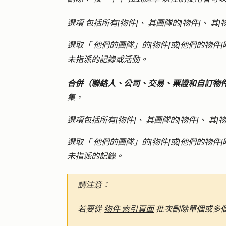
選項
包括所有[物件]
、
其團隊的[物件]
、
其[
選取「
他們的團隊」的[物件]
或
[他們的物件]
未指派的記錄或活動。
合併（聯絡人、公司、交易、票證和自訂物
集。
選項包括所有
[物件]
、
其團隊的[物件]
、
其[物
選取「
他們的團隊」的[物件]
或
[他們的物件]
未指派的記錄。
請注意：
若要從
物件 索引頁面
批次刪除單個或多