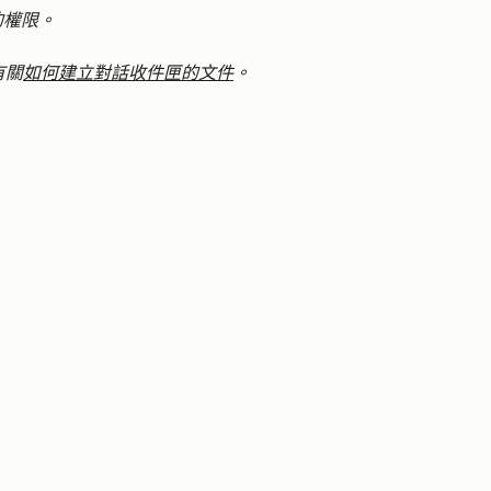
的權限。
有關
如何建立對話收件匣的文件
。