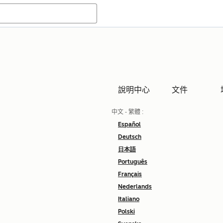
說明中心
文件
中文 - 繁體
:
Español
Deutsch
日本語
Português
Français
Nederlands
Italiano
Polski