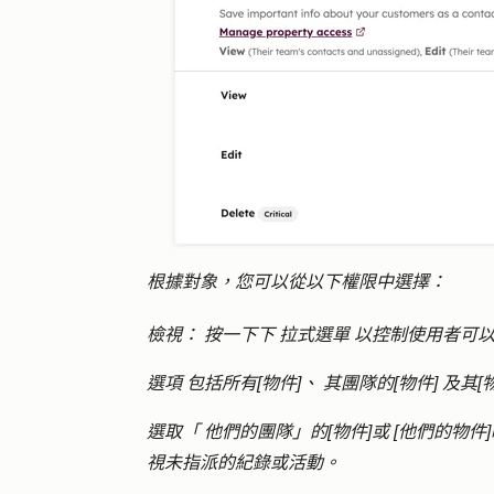
根據對象，您可以從以下權限中選擇：
檢視
：
按一下下
拉式選單
以控制使用者可
選項
包括所有[物件]
、
其團隊的[物件]
及其[
選取「
他們的團隊」的[物件]
或
[他們的物件]
視未指派的紀錄或活動。