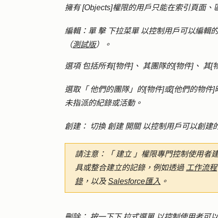
擁有
[Objects]
權限的用戶只能在索引頁面、
編輯
：單
擊
下拉菜單
以控制用戶可以編輯的
（
測試版
）。
選項
包括所有[物件]
、
其團隊的[物件]
、
其[
選取「
他們的團隊」的[物件]
或
[他們的物件]
未指派的紀錄或活動。
創建
：
切換
創建
開關
以控制用戶可以創建
請注意：
「
建立
」權限專門控制使用者
具或整合建立的記錄，例如透過
工作流程
錄
，以及
Salesforce匯入
。
刪除
：
按一下下
拉式選單
以控制使用者可以