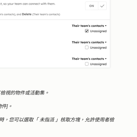
以檢視的物件或活動集。
物件]
。
時，您可以選取「
未指派
」核取方塊，允許使用者檢