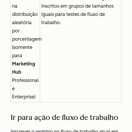
na
inscritos em grupos de tamanhos
distribuição
iguais para testes de fluxo de
aleatória
trabalho.
por
porcentagem
(somente
para
Marketing
Hub
Professional
e
Enterprise
)
Ir para ação de fluxo de trabalho
Inscrever o registro no fluxo de trabalho atual em