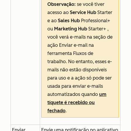
Observação:
se você tiver
acesso ao
Service Hub
Starter
e ao
Sales Hub
Professional+
ou
Marketing Hub
Starter+
,
você verá e-mails na seção de
ação
Enviar e-mail
na
ferramenta Fluxos de
trabalho. No entanto, esses e-
mails não estão disponíveis
para uso e a ação só pode ser
usada para enviar e-mails
automatizados quando
um
tíquete é recebido ou
fechado
.
Enviar
Envie uma notificação no aplicativo