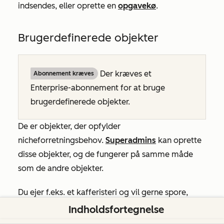
indsendes, eller oprette en
opgavekø
.
Brugerdefinerede objekter
Der kræves et
Abonnement kræves
Enterprise-abonnement
for at bruge
brugerdefinerede objekter.
De er objekter, der opfylder
nicheforretningsbehov.
Superadmins
kan oprette
disse objekter, og de fungerer på samme måde
som de andre objekter.
Du ejer f.eks. et kafferisteri og vil gerne spore,
hvordan dine forskellige ristede partier klarer sig.
Indholdsfortegnelse
Du opretter et brugerdefineret objekt med navnet