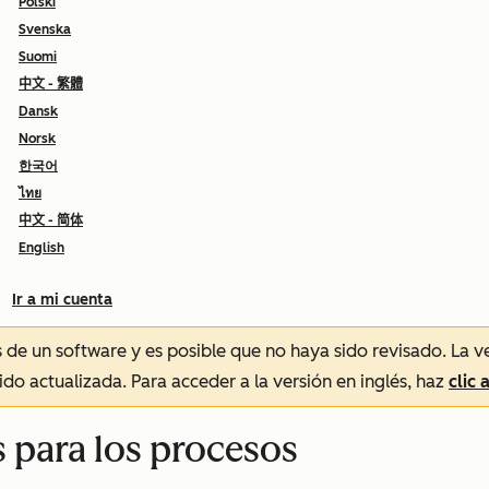
Polski
Svenska
Suomi
中文 - 繁體
Dansk
Norsk
한국어
ไทย
中文 - 简体
English
Ir a mi cuenta
és de un software y es posible que no haya sido revisado.
La v
sido actualizada. Para acceder a la versión en inglés, haz
clic 
s para los procesos