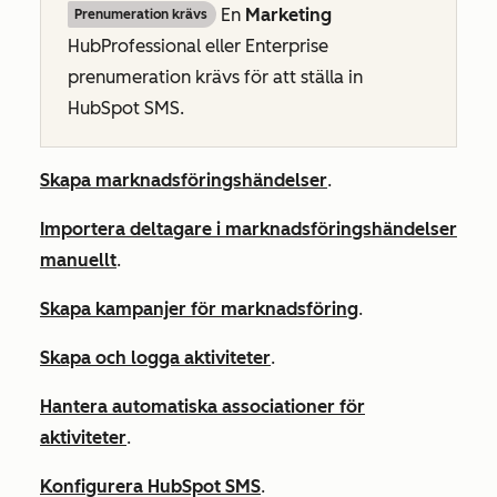
En
Marketing
Prenumeration krävs
Hub
Professional
eller
Enterprise
prenumeration krävs för att ställa in
HubSpot SMS.
Skapa marknadsföringshändelser
.
Importera deltagare i marknadsföringshändelser
manuellt
.
Skapa kampanjer för marknadsföring
.
Skapa och logga aktiviteter
.
Hantera automatiska associationer för
aktiviteter
.
Konfigurera HubSpot SMS
.