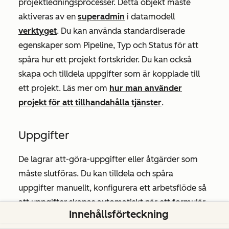
projektledningsprocesser. Detta objekt måste
aktiveras av en
superadmin
i datamodell
verktyget
. Du kan använda standardiserade
egenskaper som
Pipeline
,
Typ
och
Status
för att
spåra hur ett projekt fortskrider. Du kan också
skapa och tilldela uppgifter som är kopplade till
ett projekt. Läs mer om
hur man använder
projekt för att tillhandahålla tjänster
.
Uppgifter
De lagrar att-göra-uppgifter eller åtgärder som
måste slutföras. Du kan tilldela och spåra
uppgifter manuellt, konfigurera ett arbetsflöde så
att uppgifter skapas automatiskt när ett formulär
Innehållsförteckning
skickas in eller skapa en
uppgiftskö
.