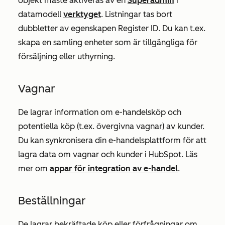
objekt måste aktiveras av en
Superadmin
i
datamodell
verktyget
. Listningar tas bort
dubbletter av egenskapen
Register ID.
Du kan t.ex.
skapa en samling enheter som är tillgängliga för
försäljning eller uthyrning.
Vagnar
De lagrar information om e-handelsköp och
potentiella köp (t.ex. övergivna vagnar) av kunder.
Du kan synkronisera din e-handelsplattform för att
lagra data om vagnar och kunder i HubSpot. Läs
mer om
appar för integration av e-handel
.
Beställningar
De lagrar bekräftade köp eller förfrågningar om