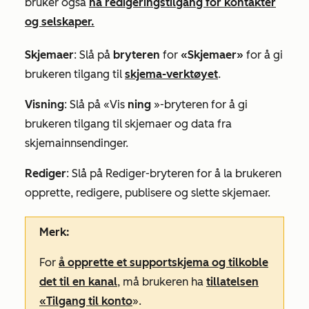
bruker også
ha redigeringstilgang for kontakter
og selskaper.
Skjemaer
: Slå på
bryteren
for
«Skjemaer»
for å gi
brukeren tilgang til
skjema-verktøyet
.
Visning
:
Slå
på «Vis
ning
»-bryteren for å gi
brukeren tilgang til skjemaer og data fra
skjemainnsendinger.
Rediger
:
Slå
på Rediger-bryteren for å la brukeren
opprette, redigere, publisere og slette skjemaer.
Merk:
For
å opprette et supportskjema og tilkoble
det til en kanal
, må brukeren ha
tillatelsen
«Tilgang til konto
».