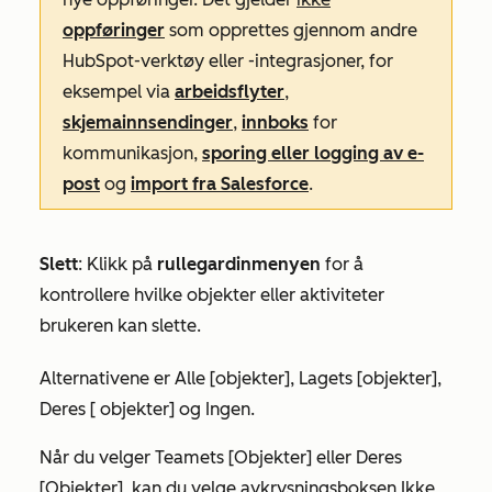
oppføringer
som opprettes gjennom andre
HubSpot-verktøy eller -integrasjoner, for
eksempel via
arbeidsflyter
,
skjemainnsendinger
,
innboks
for
kommunikasjon,
sporing eller logging av e-
post
og
import fra Salesforce
.
Slett
:
Klikk på
rullegardinmenyen
for å
kontrollere hvilke objekter eller aktiviteter
brukeren kan slette.
Alternativene er
Alle [objekter]
,
Lagets [objekter
],
Deres
[
objekter
] og
Ingen.
Når du velger
Teamets [Objekter]
eller
Deres
[Objekter]
, kan du velge avkrysningsboksen Ikke