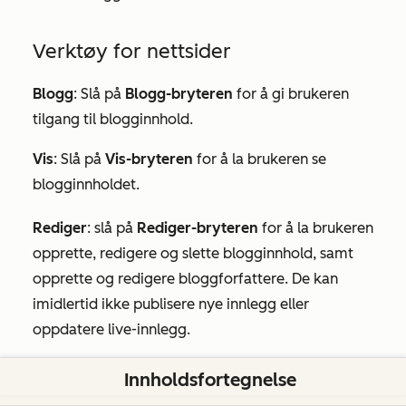
Verktøy for nettsider
Blogg
: Slå på
Blogg-bryteren
for å gi brukeren
tilgang til blogginnhold.
Vis
: Slå på
Vis-bryteren
for å la brukeren se
blogginnholdet.
Rediger
:
slå på
Rediger-bryteren
for å la brukeren
opprette, redigere og slette blogginnhold, samt
opprette og redigere bloggforfattere. De kan
imidlertid ikke publisere nye innlegg eller
oppdatere live-innlegg.
Administrer privat innhold
: Slå på bryteren
Innholdsfortegnelse
Administrer privat innhold
for å la brukeren