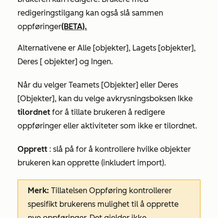
redigeringstilgang kan også slå sammen
oppføringer
(BETA).
Alternativene er
Alle [objekter]
,
Lagets [objekter
],
Deres
[
objekter
] og
Ingen.
Når du velger
Teamets [Objekter]
eller
Deres
[Objekter]
, kan du velge avkrysningsboksen Ikke
tilordnet
for å tillate brukeren å redigere
oppføringer eller aktiviteter som ikke er tilordnet.
Opprett
:
slå på
for å
kontrollere hvilke objekter
brukeren kan opprette (inkludert import).
Merk:
Tillatelsen
Oppføring
kontrollerer
spesifikt brukerens mulighet til å opprette
nye oppføringer. Det gjelder
ikke