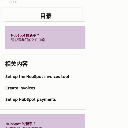
0 / 0
目录
相关内容
Set up the HubSpot invoices tool
Create invoices
Set up HubSpot payments