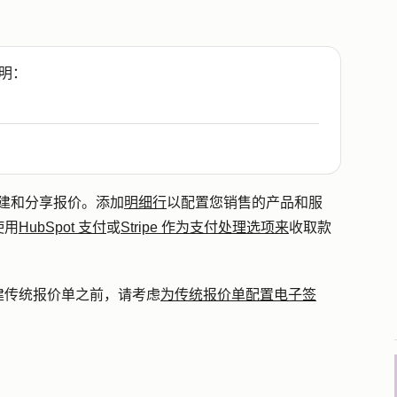
明：
中创建和分享报价。添加
明细行
以配置您销售的产品和服
使用
HubSpot 支付
或
Stripe 作为支付处理选项来
收取款
建传统报价单之前，请考虑
为传统报价单配置电子签