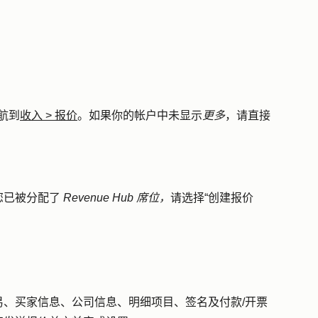
航到
收入
>
报价
。如果你的帐户中未显示
更多
，请直接
您已被分配了
Revenue Hub
席位，
请选择
“创建报价
、买家信息、公司信息、明细项目、签名及付款/开票