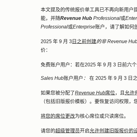
本文提及的传统报价单工具已不再向新用户
能，并随
Revenue Hub
Professional
或
Enter
Professional
或
Enterprise
账户，请了解如何
2025 年 9 月 3
日之前创建
的非 Revenue Hu
价：
免费账户用户：
若
在
2025 年 9 月 3
Sales Hub
账户用户
：
在 2025 年 9 月 
如果您被分配了
Revenue Hub
席位
，且
允许
（包括旧版报价模板）。要恢复访问权限，
将您的席位更改
为核心席位或只读席位。
请您的
超级管理员
开启
允许创建旧版报价的