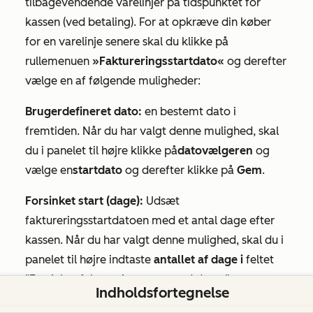
tilbagevendende varelinjer på tidspunktet for
kassen (
ved betaling
). For at opkræve din køber
for en varelinje senere skal du klikke på
rullemenuen
»Faktureringsstartdato«
og derefter
vælge en af følgende muligheder:
Brugerdefineret dato:
en bestemt dato i
fremtiden. Når du har valgt denne mulighed, skal
du i panelet til højre klikke på
datovælgeren
og
vælge en
startdato
og derefter klikke på
Gem
.
Forsinket start (dage):
Udsæt
faktureringsstartdatoen med et antal dage efter
kassen. Når du har valgt denne mulighed, skal du i
panelet til højre indtaste
antallet af dage i
feltet
"Forsinket faktureringsstart med dage
" og
Indholdsfortegnelse
derefter klikke på
"Gem"
.