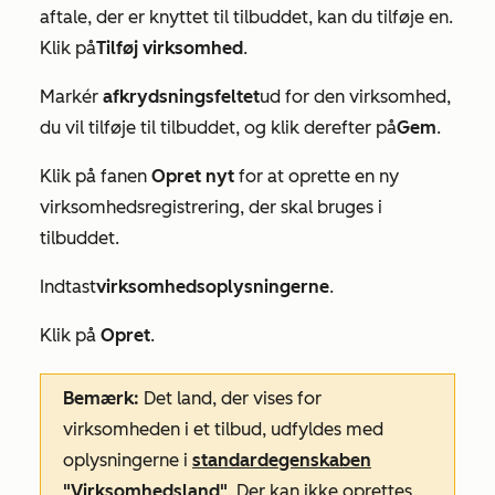
aftale, der er knyttet til tilbuddet, kan du tilføje en.
Klik på
Tilføj virksomhed
.
Markér
afkrydsningsfeltet
ud for den virksomhed,
du vil tilføje til tilbuddet, og klik derefter på
Gem
.
Klik på fanen
Opret nyt
for at oprette en ny
virksomhedsregistrering, der skal bruges i
tilbuddet.
Indtast
virksomhedsoplysningerne
.
Klik på
Opret
.
Bemærk:
Det land, der vises for
virksomheden i et tilbud, udfyldes med
oplysningerne i
standardegenskaben
"Virksomhedsland"
. Der kan ikke oprettes