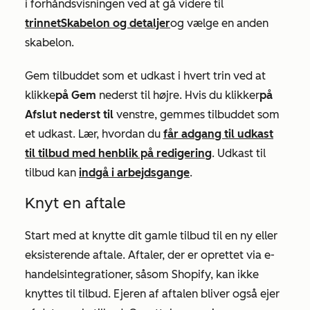
i forhåndsvisningen ved at gå videre til
trinnet
Skabelon og detaljer
og vælge en anden
skabelon.
Gem tilbuddet som et udkast i
hvert
trin ved at
klikke
på Gem
nederst til højre. Hvis du klikker
på
Afslut nederst til
venstre, gemmes tilbuddet som
et udkast. Lær, hvordan du
får adgang til udkast
til tilbud med henblik på redigering
. Udkast til
tilbud kan
indgå i arbejdsgange
.
Knyt en aftale
Start med at knytte dit gamle tilbud til en ny eller
eksisterende aftale. Aftaler, der er oprettet via e-
handelsintegrationer, såsom Shopify, kan ikke
knyttes til tilbud. Ejeren af aftalen bliver også ejer