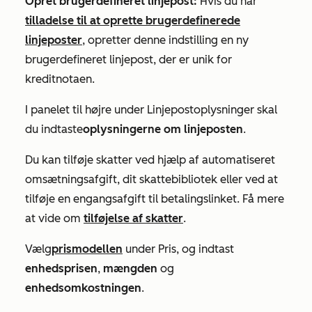
Opret brugerdefineret linjepost:
Hvis du har
tilladelse til at oprette brugerdefinerede
linjeposter
, opretter denne indstilling en ny
brugerdefineret linjepost, der er unik for
kreditnotaen.
I panelet til højre under
Linjepostoplysninger
skal
du indtaste
oplysningerne om linjeposten
.
Du kan tilføje skatter ved hjælp af automatiseret
omsætningsafgift, dit skattebibliotek eller ved at
tilføje en engangsafgift til betalingslinket. Få mere
at vide om
tilføjelse af skatter
.
Vælg
prismodellen
under
Pris
, og indtast
enhedsprisen
,
mængden
og
enhedsomkostningen
.