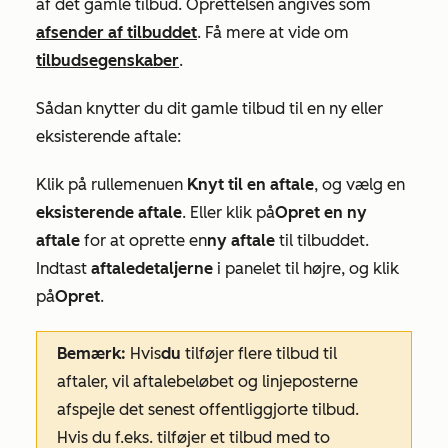
af det gamle tilbud. Oprettelsen angives som
afsender af tilbuddet
. Få mere at vide om
tilbudsegenskaber
.
Sådan knytter du dit gamle tilbud til en ny eller
eksisterende aftale:
Klik på rullemenuen
Knyt til en aftale
, og vælg en
eksisterende aftale
. Eller klik på
Opret en ny
aftale
for at oprette en
ny aftale
til tilbuddet.
Indtast
aftaledetaljerne
i panelet til højre, og klik
på
Opret
.
Bemærk:
Hvis
du
tilføjer flere tilbud til
aftaler, vil aftalebeløbet og linjeposterne
afspejle det senest offentliggjorte tilbud.
Hvis du f.eks. tilføjer et tilbud med to