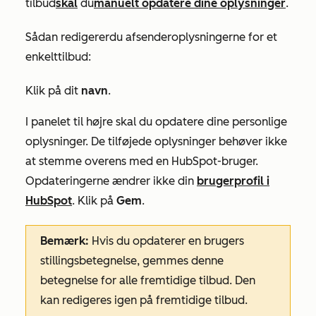
tilbud
skal
du
manuelt opdatere dine oplysninger
.
Sådan redigerer
du afsenderoplysningerne
for et
enkelt
tilbud
:
Klik på dit
navn
.
I panelet til højre skal du opdatere dine personlige
oplysninger. De tilføjede oplysninger behøver ikke
at stemme overens med en HubSpot-bruger.
Opdateringerne ændrer ikke din
brugerprofil i
HubSpot
. Klik på
Gem
.
Bemærk:
Hvis du opdaterer en brugers
stillingsbetegnelse, gemmes denne
betegnelse for alle fremtidige tilbud. Den
kan redigeres igen på fremtidige tilbud.