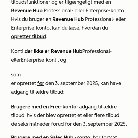
tilbudsfunktioner og er tilgængeligt med en
Revenue Hub
Professional-
eller
Enterprise-konto
.
Hvis du bruger en
Revenue Hub
Professional-
eller
Enterprise-konto
, kan du læse, hvordan du
opretter tilbud
.
Konti,
der ikke er Revenue Hub
Professional-
eller
Enterprise-konti
, og
som
er oprettet
før
den 3. september 2025, kan have
adgang til ældre tilbud:
Brugere med en Free-konto:
adgang til ældre
tilbud, hvis der blev oprettet et eller flere tilbud i
de seks måneder forud for den 3. september 2025.
Brugere med en
Sales Hub
-konto
:
har fortsat