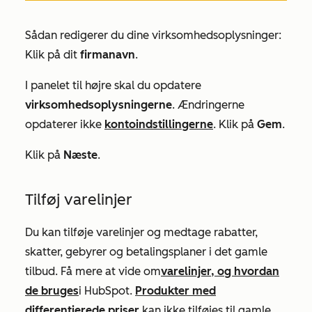
Sådan redigerer du dine virksomhedsoplysninger:
Klik på dit
firmanavn
.
I panelet til højre skal du opdatere
virksomhedsoplysningerne
. Ændringerne
opdaterer ikke
kontoindstillingerne
. Klik på
Gem
.
Klik på
Næste
.
Tilføj varelinjer
Du kan tilføje varelinjer og medtage rabatter,
skatter, gebyrer og betalingsplaner i det gamle
tilbud. Få mere at vide om
varelinjer, og hvordan
de bruges
i HubSpot.
Produkter med
differentierede priser
kan ikke tilføjes til gamle