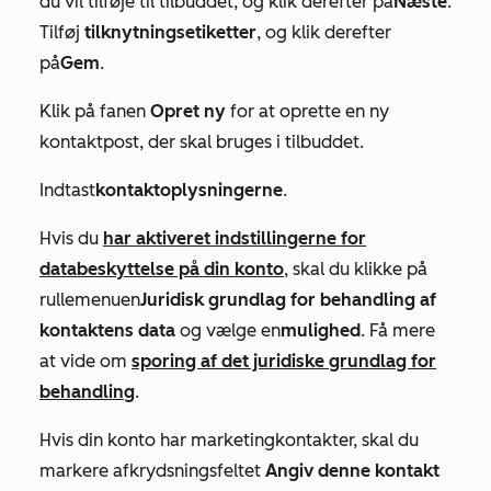
du vil tilføje til tilbuddet, og klik derefter på
Næste
.
Tilføj
tilknytningsetiketter
, og klik derefter
på
Gem
.
Klik på fanen
Opret ny
for at oprette en ny
kontaktpost, der skal bruges i tilbuddet.
Indtast
kontaktoplysningerne
.
Hvis du
har aktiveret indstillingerne for
databeskyttelse på din konto
, skal du klikke på
rullemenuen
Juridisk grundlag for behandling af
kontaktens data
og vælge en
mulighed
. Få mere
at vide om
sporing af det juridiske grundlag for
behandling
.
Hvis din konto har marketingkontakter, skal du
markere afkrydsningsfeltet
Angiv denne kontakt