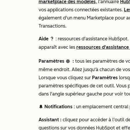
marketplace des modèles
, l’annuaire
HubS
vos applications connectées existantes.
Le
également d'un menu
Marketplace
pour ac
Transactions.
Aide
: ressources d'assistance HubSpot. 
question
apparaît avec les
ressources d'assistance
Paramètres
:
tous les paramètres de vo
settingsSetting
même endroit. Allez jusqu'à chacun de vos
Lorsque vous cliquez sur
Paramètres
lorsq
paramètres spécifiques de cet outil. Vous 
dans l'angle supérieur gauche pour voir to
Notifications
: un emplacement central 
notification
Assistant :
cliquez pour accéder à l’outil d
questions sur vos données HubSpot et effect