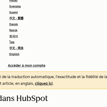
Polski
Svenska
Suomi
中文 - 繁體
Dansk
Norsk
한국어
ไทย
中文 - 简体
English
Accéder à mon compte
tat de la traduction automatique, l'exactitude et la fidélité de
 article, en anglais,
cliquez ici
.
 dans HubSpot