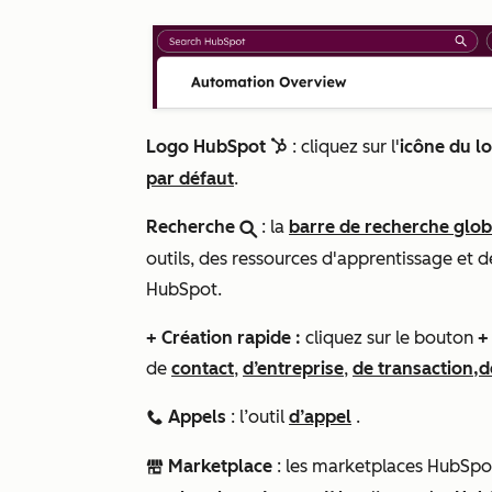
Logo HubSpot
: cliquez sur l'
icône du l
sprocket
par défaut
.
Recherche
: la
barre de recherche glob
search
outils, des ressources d'apprentissage et
HubSpot.
+ Création rapide :
cliquez sur le bouton
+
de
contact
,
d’entreprise
,
de transaction,d
Appels
: l’outil
d’appel
.
calling
Marketplace
: les marketplaces HubSpo
marketplace