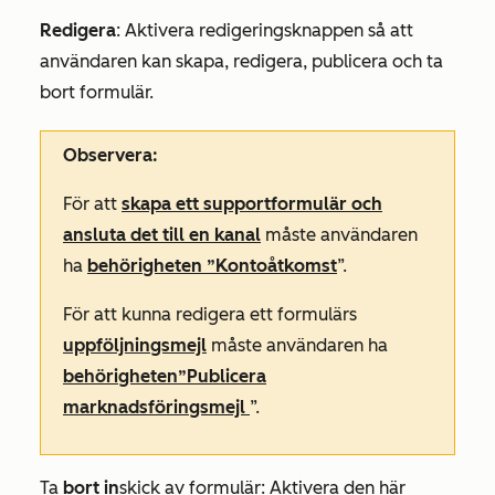
Redigera
:
Aktivera redigeringsknappen så att
användaren kan skapa, redigera, publicera och ta
bort formulär.
Observera:
För att
skapa ett supportformulär och
ansluta det till en kanal
måste användaren
ha
behörigheten ”Kontoåtkomst
”.
För att kunna redigera ett formulärs
uppföljningsmejl
måste användaren ha
behörigheten
”Publicera
marknadsföringsmejl
”.
Ta
bort in
skick av formulär: Aktivera den här