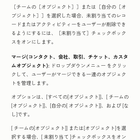
［チームの［オブジェクト］］
または［自分の［オ
ブジェクト］］
を選択した場合、未割り当てのレコ
ードまたはアクティビティーをユーザーが削除でき
るようにするには、［未割り当て］
チェックボック
スをオンにします。
マージ(コンタクト、会社、取引、チケット、カスタ
ムオブジェクト):
ドロップダウンメニュー
をクリッ
クして、ユーザーがマージできる一連のオブジェク
トを管理します。
オプションは
、[
すべての[オブジェクト]
]、[
チームの
[オブジェクト]
]、[自分の[
オブジェクト
]]、および
[な
し]です。
[
チームの[オブジェクト]]
または
[オブジェクト]
を選
択する場合、[
未割り当て
]チェックボックスをオン