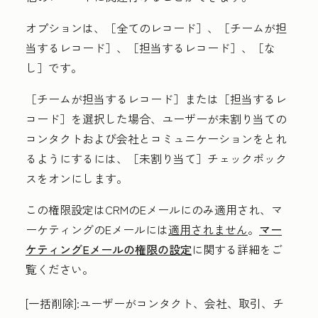
オプションは、［全てのレコード］
、［チームが担
当するレコード］
、［担当するレコード］
、［な
し］
です。
［チームが担当するレコード］または［担当するレ
コード］
を選択した場合、ユーザーが未割り当ての
コンタクトおよび会社とコミュニケーションをとれ
るようにするには、［未割り当て］
チェックボック
スをオンにします。
この権限設定はCRMのEメールにのみ適用され、マ
ーケティングのEメールには
適用されません
。
マー
ケティングEメールの権限の設定
に関する詳細をご
覧ください。
[一括削除
]:
ユーザーがコンタクト、会社、取引、チ