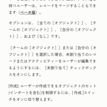
持つユーザーは、レコードをマージすることもでき
ます（
ベータ版
）。
オプションは、［全ての［オブジェクト］］
、［チ
ームの［オブジェクト］］
、［自分の［オブジェク
ト］］
、および［なし］
です。
［チームの［オブジェクト］］
または［自分の［オ
ブジェクト］］
を選択した場合、未割り当てのレコ
ードまたはアクティビティーをユーザーが編集でき
るようにするには、［未割り当て］
チェックボック
スをオンにします。
[作成
]:
ユーザーが作成できるオブジェクトのセット
(インポートを含む)を制御する
には、[
作成
]スイッ
チをオン
に切り替えます。