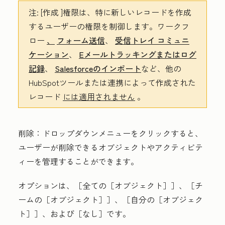
注:
[作成
]権限は、特に新しいレコードを作成
するユーザーの権限を制御します。ワークフ
ロー
、
フォーム送信
、
受信トレイ コミュニ
ケーション
、
Eメールトラッキングまたはログ
記録
、
Salesforceのインポート
など、他の
HubSpotツールまたは連携によって作成された
レコード
には適用されません
。
削除
：
ドロップダウンメニュー
をクリックすると、
ユーザーが削除できるオブジェクトやアクティビテ
ィーを管理することができます。
オプションは、［全ての［オブジェクト］］
、［チ
ームの［オブジェクト］］
、［自分の［オブジェク
ト］］
、および［なし］
です。