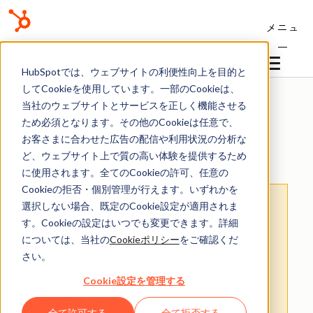
メニュ
ー
ナレッジベース
HubSpotでは、ウェブサイトの利便性向上を目的と
してCookieを使用しています。一部のCookieは、
当社のウェブサイトとサービスを正しく機能させる
ため必須となります。その他のCookieは任意で、
お客さまに合わせた広告の配信や利用状況の分析な
ワークフロー
ど、ウェブサイト上で質の高い体験を提供するため
に使用されます。全てのCookieの許可、任意の
Cookieの拒否・個別管理が行えます。いずれかを
お客さまへの大切なお知らせ
：膨大なサポー
選択しない場合、既定のCookie設定が適用されま
ト情報を少しでも早くお客さまにお届けする
す。Cookieの設定はいつでも変更できます。詳細
ため、本コンテンツの日本語版は人間の翻訳
については、当社の
Cookieポリシー
をご確認くだ
さい。
者を介さない自動翻訳で提供されておりま
す。
正確な最新情報については
本コンテンツ
Cookie設定を管理する
の英語版
をご覧ください。
全て許可する
全て拒否する