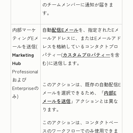
のチームメンバーに通知が届きま
す。
内部マーケ
自動
配信Eメール
を、指定されたEメ
ティングEメ
ールアドレスに、またはEメールアド
ールを送信(
レスを格納しているコンタクトプロ
Marketing
パティー(
カスタムプロパティー
を含
Hub
む)に送信します。
Professional
および
このアクションは、
既存の自動配信E
Enterprise
の
メールを選択できるため
、「
内部E
み)
メールを送信
」アクションとは異な
ります。
このアクションは、コンタクトベー
スのワークフローでのみ使用できま