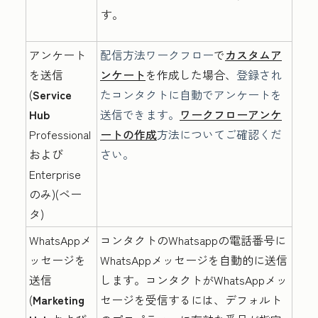
す。
アンケート
配信方法
ワークフロー
で
カスタムア
を送信
ンケート
を作成した場合、
登録され
(
Service
たコンタクトに自動でアンケートを
Hub
送信できます。
ワークフローアンケ
Professional
ートの作成
方法についてご確認くだ
および
さい。
Enterprise
のみ)(ベー
タ)
WhatsAppメ
コンタクトのWhatsappの電話番号に
ッセージを
WhatsAppメッセージを自動的に送信
送信
します。コンタクトがWhatsAppメッ
(
Marketing
セージを受信するには、デフォルト