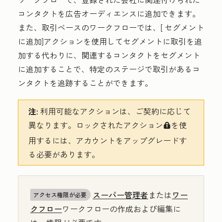
コンタクトを広告オーディエンスに追加できます。
また、取引ベースのワークフローでは、[
セグメント
に追加
]アクションを使用してセグメントに取引を追
加する代わりに、関連するコンタクトをセグメント
に追加することで、特定のステージで取引があるコ
ンタクトを追跡することができます。
注:
利用可能なアクションは、ご契約に応じて
異なります。ロックされたアクション
を使
locked
用するには、アカウントをアップグレードす
る必要があります。
スーパー管理者
または
ワー
アクセス権限が必要
クフロー
ワークフローの作成および編集に