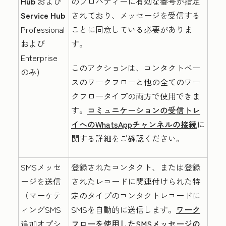
Hub
および
のプロパティーに有効な番号が指定
Service Hub
されており、メッセージを受信する
Professional
ことに同意している必要がありま
および
す。
Enterprise
このアクションは、コンタクトベー
のみ)
スのワークフローと他の全てのワー
クフロータイプの両方で使用できま
す。
コミュニケーションの受信トレ
イへのWhatsAppチャンネルの接続
に
関する詳細をご確認ください。
SMSメッセ
登録されたコンタクト、または登録
ージを送信
されたレコードに関連付けられた特
（マーケテ
定のタイプのコンタクトレコードに
ィングSMS
SMSを自動的に送信します。
ワーク
追加オプシ
フローを使用したSMSメッセージの