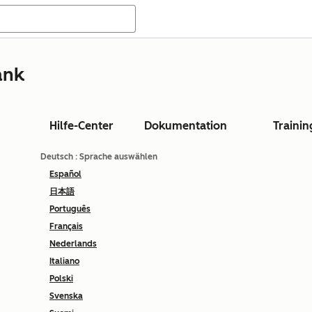
ank
Hilfe-Center
Dokumentation
Trainin
Deutsch
: Sprache auswählen
Español
日本語
Português
Français
Nederlands
Italiano
Polski
Svenska