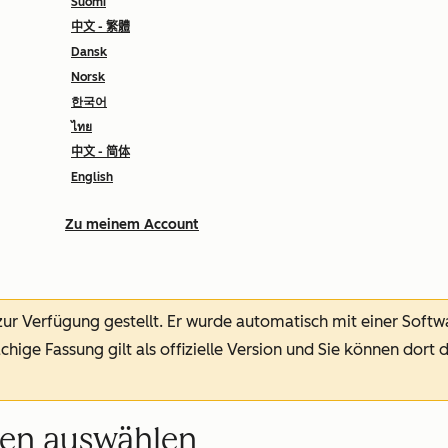
Suomi
中文 - 繁體
Dansk
Norsk
한국어
ไทย
中文 - 简体
English
Zu meinem Account
 zur Verfügung gestellt.
Er wurde automatisch mit einer Soft
chige Fassung gilt als offizielle Version und Sie können dort 
nen auswählen