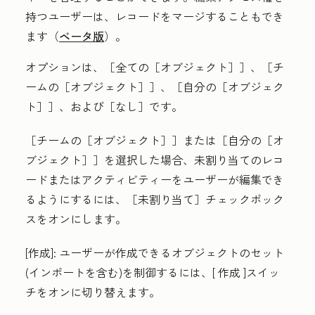
持つユーザーは、レコードをマージすることもでき
ます（
ベータ版
）。
オプションは、［全ての［オブジェクト］］
、［チ
ームの［オブジェクト］］
、［自分の［オブジェク
ト］］
、および［なし］
です。
［チームの［オブジェクト］］
または［自分の［オ
ブジェクト］］
を選択した場合、未割り当てのレコ
ードまたはアクティビティーをユーザーが編集でき
るようにするには、［未割り当て］
チェックボック
スをオンにします。
[作成
]:
ユーザーが作成できるオブジェクトのセット
(インポートを含む)を制御する
には、[
作成
]スイッ
チをオン
に切り替えます。