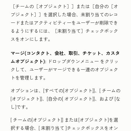
［チームの［オブジェクト］］
または［自分の［オ
ブジェクト］］
を選択した場合、未割り当てのレコ
ードまたはアクティビティーをユーザーが削除でき
るようにするには、［未割り当て］
チェックボック
スをオンにします。
マージ(コンタクト、会社、取引、チケット、カスタ
ムオブジェクト):
ドロップダウンメニュー
をクリッ
クして、ユーザーがマージできる一連のオブジェク
トを管理します。
オプションは
、[
すべての[オブジェクト]
]、[
チームの
[オブジェクト]
]、[自分の[
オブジェクト
]]、および
[な
し]です。
[
チームの[オブジェクト]]
または
[オブジェクト]
を選
択する場合、[
未割り当て
]チェックボックスをオン