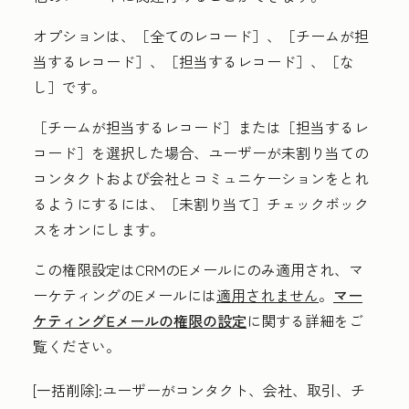
オプションは、［全てのレコード］
、［チームが担
当するレコード］
、［担当するレコード］
、［な
し］
です。
［チームが担当するレコード］または［担当するレ
コード］
を選択した場合、ユーザーが未割り当ての
コンタクトおよび会社とコミュニケーションをとれ
るようにするには、［未割り当て］
チェックボック
スをオンにします。
この権限設定はCRMのEメールにのみ適用され、マ
ーケティングのEメールには
適用されません
。
マー
ケティングEメールの権限の設定
に関する詳細をご
覧ください。
[一括削除
]:
ユーザーがコンタクト、会社、取引、チ