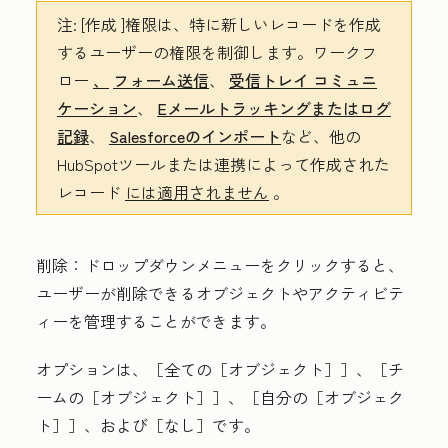
注:
[作成
]権限は、特に新しいレコードを作成
するユーザーの権限を制御します。ワークフ
ロー
、
フォーム送信
、
受信トレイ コミュニ
ケーション
、
Eメールトラッキングまたはログ
記録
、
Salesforceのインポート
など、他の
HubSpotツールまたは連携によって作成された
レコード
には適用されません
。
削除
：
ドロップダウンメニュー
をクリックすると、
ユーザーが削除できるオブジェクトやアクティビテ
ィーを管理することができます。
オプションは、［全ての［オブジェクト］］
、［チ
ームの［オブジェクト］］
、［自分の［オブジェク
ト］］
、および［なし］
です。