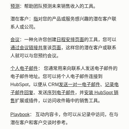
预测
：
帮助团队预测未来销售收入的工具。
潜在客户：
指
对您的产品或服务感兴趣的潜在客户联
系人或公司。
会议
：
一种允许您创建
日程安排页面
的工具，您可以
通过会议链接共享
该
页面
，这样您的潜在客户或联系
人就可以与您预约会议。
个人电子邮件
：
您通常用来向联系人发送电子邮件的
电子邮件地址。您可以将个人电子邮件连接到
HubSpot，以便从 CRM
发送一对一电子邮件
、
记录电
子邮件回复
、发送
序列电子邮件
，并
安装 HubSpot 销
售
扩展或插件，以访问收件箱中的销售工具。
Playbook
：
互动内容卡，你可以从记录中访问，在与
潜在客户和客户交谈时参考。