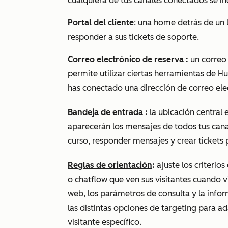
cualquiera de tus canales conectados se in
Portal del cliente
: una home detrás de un l
responder a sus tickets de soporte.
Correo electrónico de reserva
:
un correo
permite utilizar ciertas herramientas de H
has conectado una dirección de correo ele
Bandeja de entrada
:
la ubicación central
aparecerán los mensajes de todos tus can
curso, responder mensajes y crear tickets 
Reglas de orientación
:
ajuste los criterio
o chatflow que ven sus visitantes cuando vis
web, los parámetros de consulta y la info
las distintas opciones de targeting para a
visitante específico.