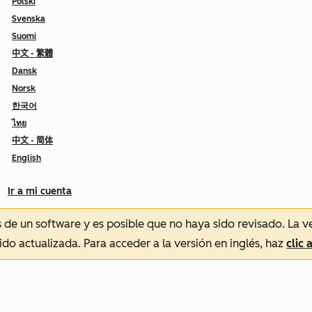
Polski
Svenska
Suomi
中文 - 繁體
Dansk
Norsk
한국어
ไทย
中文 - 简体
English
Ir a mi cuenta
és de un software y es posible que no haya sido revisado.
La v
sido actualizada. Para acceder a la versión en inglés, haz
clic 