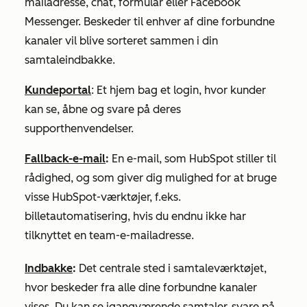
mailadresse, chat, formular eller Facebook
Messenger. Beskeder til enhver af dine forbundne
kanaler vil blive sorteret sammen i din
samtaleindbakke.
Kundeportal
: Et hjem bag et login, hvor kunder
kan se, åbne og svare på deres
supporthenvendelser.
Fallback-e-mail
:
En e-mail, som HubSpot stiller til
rådighed, og som giver dig mulighed for at bruge
visse HubSpot-værktøjer, f.eks.
billetautomatisering, hvis du endnu ikke har
tilknyttet en team-e-mailadresse.
Indbakke
:
Det centrale sted i samtaleværktøjet,
hvor beskeder fra alle dine forbundne kanaler
vises. Du kan se igangværende samtaler, svare på