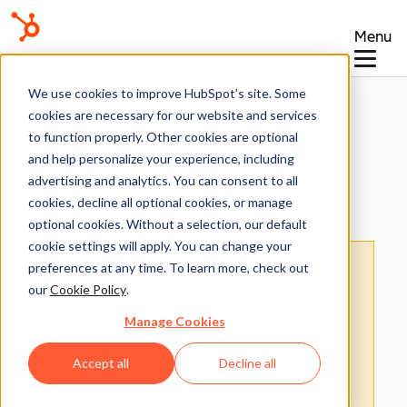
Menu
Vidensbase
We use cookies to improve HubSpot’s site. Some
cookies are necessary for our website and services
to function properly. Other cookies are optional
and help personalize your experience, including
advertising and analytics. You can consent to all
Kom i gang
cookies, decline all optional cookies, or manage
optional cookies. Without a selection, our default
cookie settings will apply. You can change your
Bemærk:
Oversættelsen af denne artikel er
preferences at any time. To learn more, check out
kun til rådighed for nemheds skyld.
our
Cookie Policy
.
Oversættelsen oprettes automatisk via en
Manage Cookies
oversættelsessoftware og er muligvis ikke
blevet korrekturlæst. Den engelske version
Accept all
Decline all
af denne artikel bør således anses for at