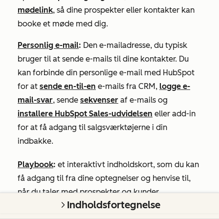
mødelink
, så dine prospekter eller kontakter kan
booke et møde med dig.
Personlig e-mail
:
Den e-mailadresse, du typisk
bruger til at sende e-mails til dine kontakter. Du
kan forbinde din personlige e-mail med HubSpot
for at
sende en-til-en
e-mails fra CRM,
logge e-
mail-svar
, sende
sekvenser
af e-mails og
installere HubSpot Sales-udvidelsen
eller add-in
for at få adgang til salgsværktøjerne i din
indbakke.
Playbook
:
et interaktivt indholdskort, som du kan
få adgang til fra dine optegnelser og henvise til,
når du taler med prospekter og kunder.
Indholdsfortegnelse
Prospecting
: et arbejdsområde, hvor sælgere