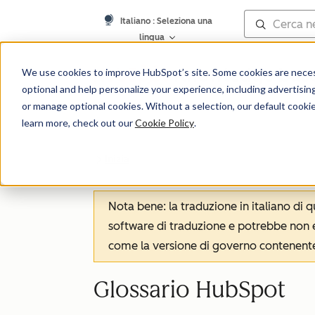
Italiano
: Seleziona una
lingua
Knowledge bas
We use cookies to improve HubSpot’s site. Some cookies are necess
Cent
optional and help personalize your experience, including advertising 
or manage optional cookies. Without a selection, our default cookie
learn more, check out our
Cookie Policy
.
Inizia
Nota bene: la traduzione in italiano di
software di traduzione e potrebbe non es
come la versione di governo contenente 
Glossario HubSpot