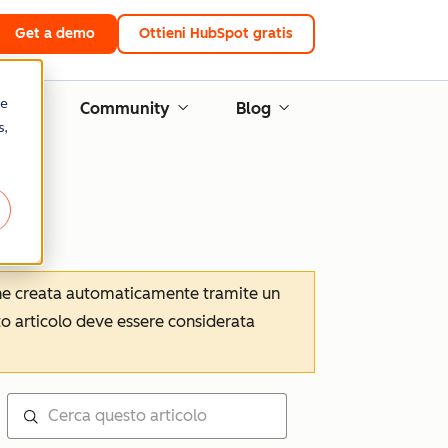
Get a demo
Ottieni HubSpot gratis
re
ne
Community
Blog
s,
iene creata automaticamente tramite un
to articolo deve essere considerata