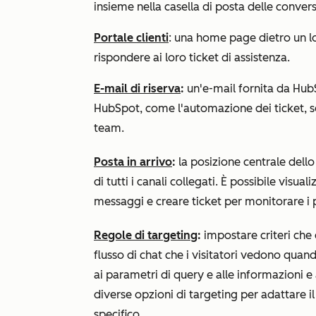
insieme nella casella di posta delle convers
Portale clienti
: una home page dietro un lo
rispondere ai loro ticket di assistenza.
E-mail di riserva
:
un'e-mail fornita da HubS
HubSpot, come l'automazione dei ticket, se
team.
Posta in arrivo
:
la posizione centrale dell
di tutti i canali collegati. È possibile visua
messaggi e creare ticket per monitorare i p
Regole di targeting
:
impostare criteri che
flusso di chat che i visitatori vedono quando
ai parametri di query e alle informazioni 
diverse opzioni di targeting per adattare il
specifico.