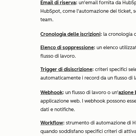
Email di riserva
:
un'email fornita da HubSp
HubSpot, come l'automazione dei ticket, se
team.
Cronologia delle iscrizioni
:
la cronologia de
Elenco di soppressione
:
un elenco utilizzat
flusso di lavoro.
Trigger di disiscrizione
:
criteri specifici s
automaticamente i record da un flusso di l
Webhook
:
un flusso di lavoro o un'
azione 
applicazione web. I webhook possono essere
dati e notifiche.
Workflow
:
strumento di automazione di H
quando soddisfano specifici criteri di attiv