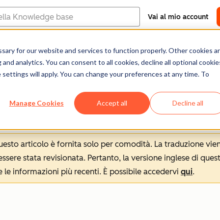
Vai al mio account
e
ary for our website and services to function properly. Other cookies a
ro assistenza (EN)
Documentazione
Formazio
and analytics. You can consent to all cookies, decline all optional cookie
 settings will apply. You can change your preferences at any time. To
Manage Cookies
Accept all
Decline all
 questo articolo è fornita solo per comodità. La traduzione v
sere stata revisionata. Pertanto, la versione inglese di ques
le informazioni più recenti. È possibile accedervi
qui
.